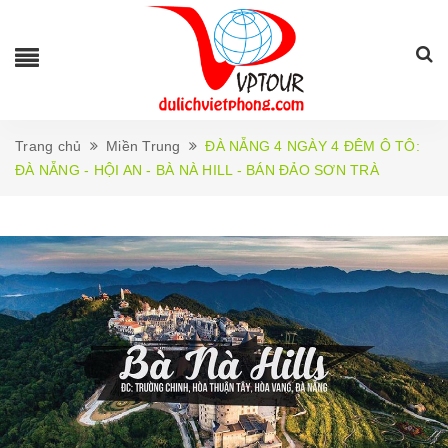
Trang chủ
Miền Trung
ĐÀ NẴNG 4 NGÀY 4 ĐÊM Ô TÔ:
ĐÀ NẴNG - HỘI AN - BÀ NÀ HILL - BÁN ĐẢO SƠN TRÀ