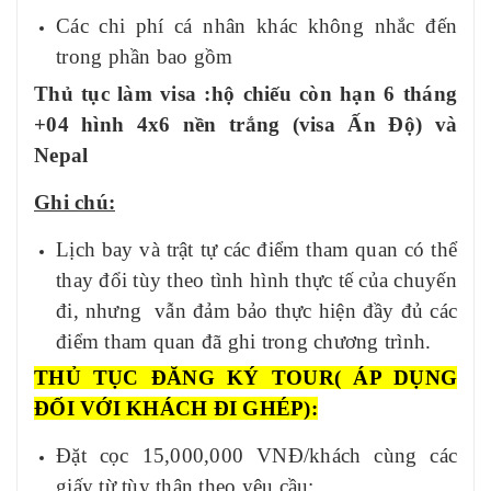
Các chi phí cá nhân khác không nhắc đến
trong phần bao gồm
Thủ tục làm visa :hộ chiếu còn hạn 6 tháng
+04 hình 4x6 nền trắng (visa Ấn Độ) và
Nepal
Ghi chú:
Lịch bay và trật tự các điểm tham quan có thể
thay đổi tùy theo tình hình thực tế của chuyến
đi, nhưng vẫn đảm bảo thực hiện đầy đủ các
điểm tham quan đã ghi trong chương trình.
THỦ TỤC ĐĂNG KÝ TOUR
( ÁP DỤNG
ĐỐI VỚI KHÁCH ĐI GHÉP):
Đặt cọc
15
,000,000 VNĐ/khách cùng các
giấy từ tùy thân theo yêu cầu: