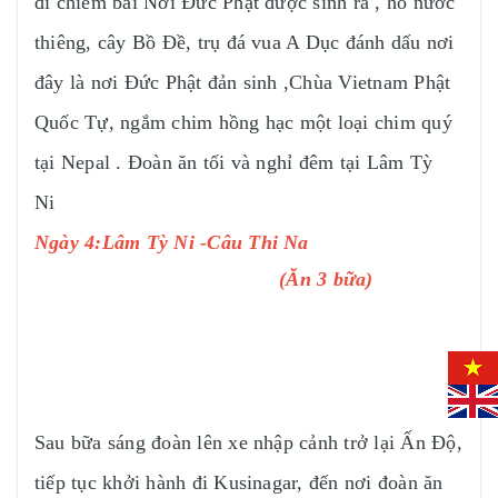
đi chiêm bái Nơi Đức Phật được sinh ra , hồ nước
thiêng, cây Bồ Đề, trụ đá vua A Dục đánh dấu nơi
đây là nơi Đức Phật đản sinh ,Chùa Vietnam Phật
Quốc Tự, ngắm chim hồng hạc một loại chim quý
tại Nepal . Đoàn ăn tối và nghỉ đêm tại Lâm Tỳ
Ni
Ngày 4:Lâm Tỳ Ni -Câu Thi Na
(Ăn 3 bữa)
Sau bữa sáng đoàn lên xe nhập cảnh trở lại Ấn Độ,
tiếp tục khởi hành đi Kusinagar, đến nơi đoàn ăn