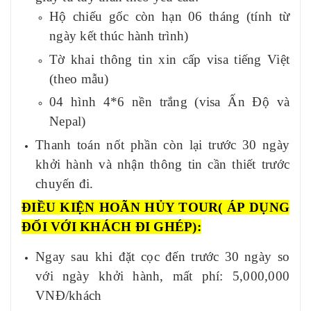
Hộ chiếu gốc còn hạn 06 tháng (tính từ
ngày kết thúc hành trình)
Tờ khai thông tin xin cấp visa tiếng Việt
(theo mẫu)
04 hình 4*6 nền trắng (visa Ấn Độ và
Nepal)
Thanh toán nốt phần còn lại trước
30
ngày
khởi hành và nhận thông tin cần thiết trước
chuyến đi.
ĐIỀU KIỆN HOÃN HỦY TOUR
( ÁP DỤNG
ĐỐI VỚI KHÁCH ĐI GHÉP):
Ngay sau khi đặt cọc đến trước
30
ngày so
với ngày khởi hành, mất phí: 5,000,000
VNĐ/khách