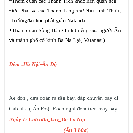
*Tham quan các Thánh Tích khác liên quan đến
Đức Phật và các Thánh Tăng như Núi Linh Thứu,
Trườngđại học phật giáo Nalanda
*Tham quan Sông Hằng linh thiêng của người Ấn
và thành phố cổ kính Ba Na Lại( Varanasi)
Đêm :Hà Nội-Ấn Độ
Xe đón , đưa đoàn ra sân bay, đáp chuyến bay đi
Calculta ( Ấn Độ) .Đoàn nghỉ đêm trên máy bay
Ngày 1: Calculta_bay_Ba La Nại
(Ăn 3 bữa)