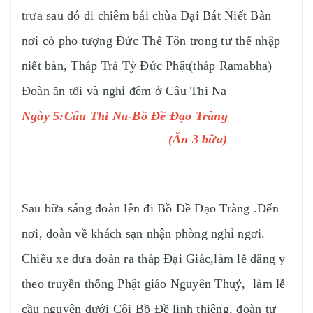
trưa sau đó đi chiêm bái chùa Đại Bát Niết Bàn
nơi có pho tượng Đức Thế Tôn trong tư thế nhập
niết bàn, Tháp Trà Tỳ Đức Phật(tháp Ramabha)
Đoàn ăn tối và nghỉ đêm ở Câu Thi Na
Ngày 5:Câu Thi Na-Bồ Đề Đạo Tràng
(Ăn 3 bữa)
Sau bữa sáng đoàn lên đi Bồ Đề Đạo Tràng .Đến
nơi, đoàn về khách sạn nhận phòng nghỉ ngơi.
Chiều xe đưa đoàn ra tháp Đại Giác,làm lễ dâng y
theo truyền thống Phật giáo Nguyên Thuỷ, làm lễ
cầu nguỵện dưới Cội Bồ Đề linh thiêng, đoàn tự