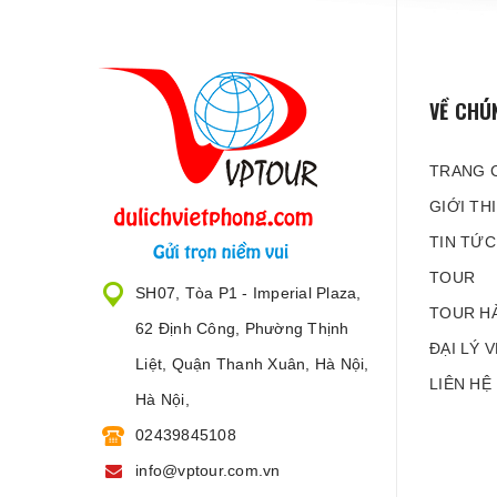
VỀ CHÚ
TRANG 
GIỚI TH
TIN TỨC
TOUR
SH07, Tòa P1 - Imperial Plaza,
TOUR H
62 Định Công, Phường Thịnh
ĐẠI LÝ 
Liệt, Quận Thanh Xuân, Hà Nội,
LIÊN HỆ
Hà Nội,
02439845108
info@vptour.com.vn