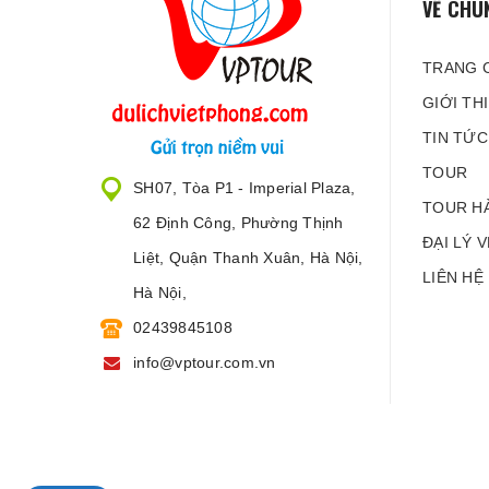
VỀ CHÚ
TRANG 
GIỚI TH
TIN TỨC
TOUR
SH07, Tòa P1 - Imperial Plaza,
TOUR H
62 Định Công, Phường Thịnh
ĐẠI LÝ 
Liệt, Quận Thanh Xuân, Hà Nội,
LIÊN HỆ
Hà Nội,
02439845108
info@vptour.com.vn