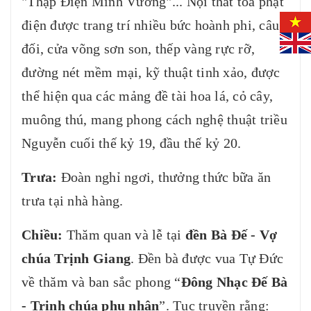
"Thập Điện Minh Vương"... Nội thất tòa phật
điện được trang trí nhiều bức hoành phi, câu
đối, cửa võng sơn son, thếp vàng rực rỡ,
đường nét mềm mại, kỹ thuật tinh xảo, được
thể hiện qua các mảng đề tài hoa lá, cỏ cây,
muông thú, mang phong cách nghệ thuật triều
Nguyễn cuối thế kỷ 19, đầu thế kỷ 20.
Trưa:
Đoàn nghỉ ngơi, thưởng thức bữa ăn
trưa tại nhà hàng.
Chiều:
Thăm quan và lễ tại
đền Bà Đế -
Vợ
chúa Trịnh Giang
. Ðền bà được vua Tự Ðức
về thăm và ban sắc phong “
Ðông Nhạc Ðế Bà
- Trịnh chúa phu nhân
”. Tục truyền rằng: