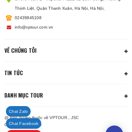
Thịnh Liệt, Quận Thanh Xuân, Hà Nội, Hà Nội,
02439845108
info@vptour.com.vn
VỀ CHÚNG TÔI
TIN TỨC
DANH MỤC TOUR
Chat Zalo
@ Bản quyền thuộc về VPTOUR., JSC
Chat Facebook
Cung cấp bởi
Sapo