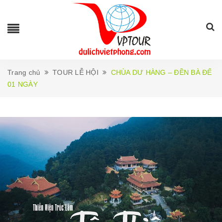
Trang chủ
TOUR LỄ HỘI
CHÙA DƯ HÀNG – ĐỀN BÀ ĐẾ
01 NGÀY