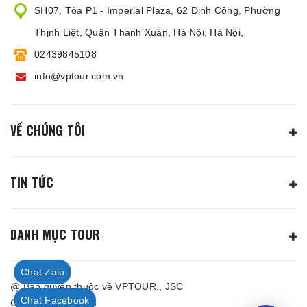
SH07, Tòa P1 - Imperial Plaza, 62 Định Công, Phường
Thịnh Liệt, Quận Thanh Xuân, Hà Nội, Hà Nội,
02439845108
info@vptour.com.vn
VỀ CHÚNG TÔI
TIN TỨC
DANH MỤC TOUR
Chat Zalo
@ Bản quyền thuộc về VPTOUR., JSC
Chat Facebook
Cung cấp bởi
Sapo