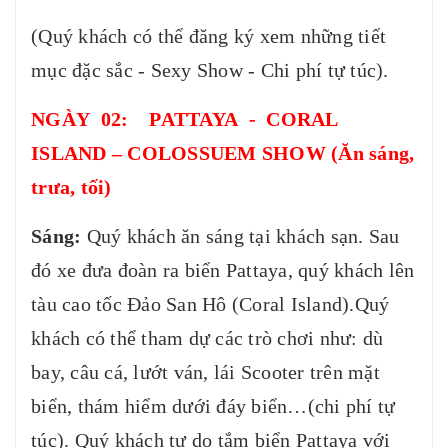
(Quý khách có thể đăng ký xem những tiết
mục đặc sắc - Sexy Show - Chi phí tự túc).
NGÀY 02: PATTAYA - CORAL
ISLAND – COLOSSUEM SHOW (Ăn sáng,
trưa, tối)
Sáng:
Quý khách ăn sáng tại khách sạn. Sau
đó xe đưa đoàn ra biển Pattaya, quý khách lên
tàu cao tốc Đảo San Hô (Coral Island).Quý
khách có thể tham dự các trò chơi như: dù
bay, câu cá, lướt ván, lái Scooter trên mặt
biển, thám hiểm dưới đáy biển…(chi phí tự
túc). Quý khách tự do tắm biển Pattaya với