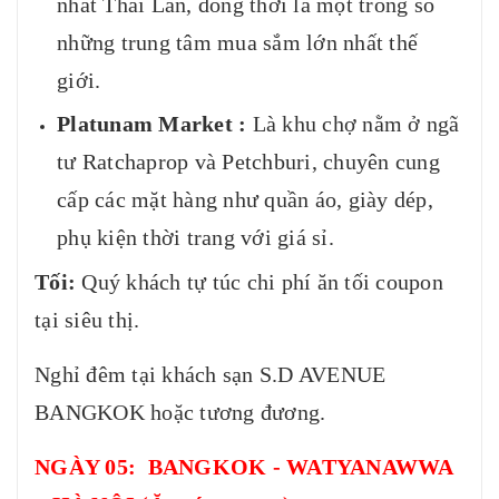
nhất Thái Lan, đồng thời là một trong số
những trung tâm mua sắm lớn nhất thế
giới.
Platunam Market :
Là khu chợ nằm ở ngã
tư Ratchaprop và Petchburi, chuyên cung
cấp các mặt hàng như quần áo, giày dép,
phụ kiện thời trang với giá sỉ.
Tối:
Quý khách tự túc chi phí ăn tối coupon
tại siêu thị.
Nghỉ đêm tại khách sạn S.D AVENUE
BANGKOK hoặc tương đương.
NGÀY 05: BANGKOK - WATYANAWWA