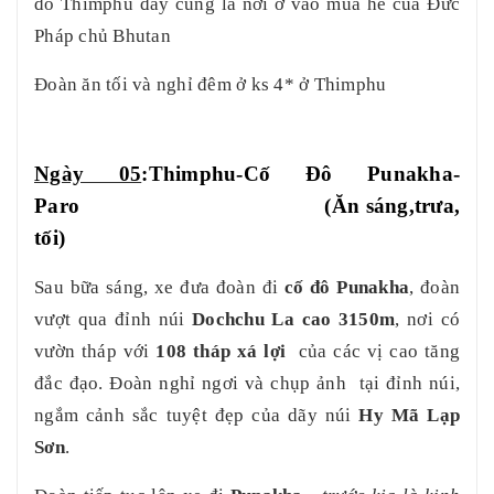
đô Thimphu
đây cung là nơi ở vào mùa hè của Đức
Pháp chủ Bhutan
Đoàn ăn tối và nghỉ đêm ở ks 4* ở Thimphu
Ngày 0
5
:Thimphu-Cố Đô Punakha
-
Paro
(Ăn sáng,trưa,
tối)
Sau bữa sáng, xe đưa đoàn đi
cố đô Punakha
, đoàn
vượt qua đỉnh núi
Dochchu La cao 3150m
, nơi có
vườn tháp với
108 tháp xá lợi
của các vị cao tăng
đắc đạo. Đoàn nghỉ ngơi và chụp ảnh tại đỉnh núi,
ngắm cảnh sắc tuyệt đẹp của dãy núi
Hy Mã Lạp
Sơn
.