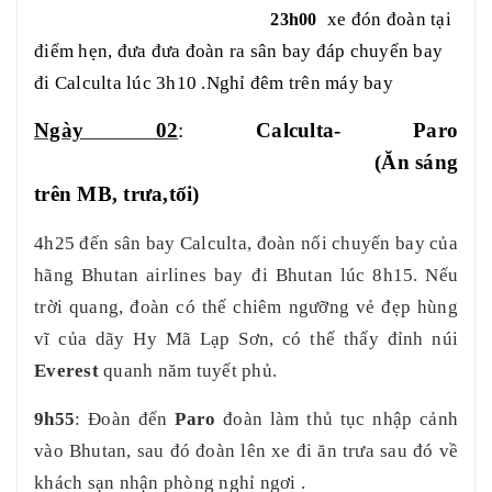
xe đón đoàn tại
23h00
điểm hẹn
, đưa đưa đoàn ra sân bay đáp chuyến bay
đi
Calculta lúc 3h10 .Nghỉ đêm trên máy bay
Ngày 0
2
:
Calculta
-
Paro
(Ăn sáng
trên MB, trưa,tối)
4h25 đến sân bay Calculta, đoàn nối chuyến bay của
hãng Bhutan airlines bay
đi Bhutan
lúc 8h15
. Nếu
trời quang, đoàn có thế chiêm ngưỡng vẻ đẹp hùng
vĩ của dãy Hy Mã Lạp Sơn, có thế thấy đỉnh núi
Everest
quanh năm tuyết phủ.
9h55
: Đoàn đến
Paro
đoàn làm thủ tục nhập cảnh
vào Bhutan, sau đó đoàn lên xe đi ăn trưa
sau đó về
khách sạn nhận phòng nghỉ ngơi .