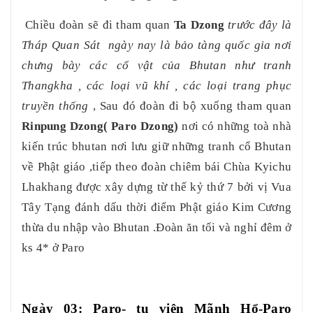
Chiều đoàn
sẽ đi
tham quan
Ta Dzong
trước đây là
Tháp Quan Sát ngày nay là bảo tàng quốc gia nơi
chưng bày các cổ vật của Bhutan như tranh
Thangkha , các loại vũ khí , các loại trang phục
truyền thống
, Sau đó đoàn đi bộ xuống tham quan
Ri
n
pung Dzong( Paro Dzong
)
nơi có những toà nhà
kiến trúc bhutan nơi lưu giữ những tranh cổ Bhutan
về Phật giáo ,tiếp theo đoàn chiêm bái Chùa Kyichu
Lhakhang được xây dựng từ thế kỷ thứ 7 bởi vị Vua
Tây Tạng đánh dấu thời điểm Phật giáo Kim Cương
thừa du nhập vào Bhutan .Đoàn ăn tối và nghỉ đêm ở
ks 4* ở Paro
Ngày 0
3
: Paro- tu viện Mãnh Hổ
-Paro