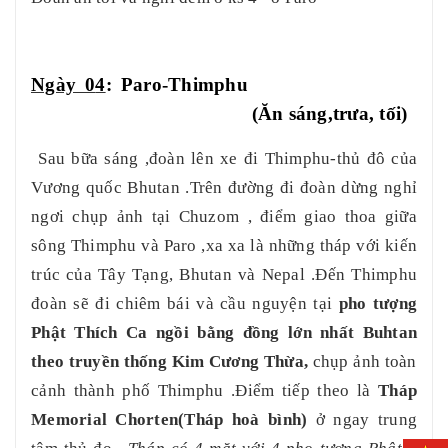
Ngày 0
4
: Paro-Thimphu
(Ăn sáng,trưa, tối)
Sau bữa
sáng ,đoàn lên xe
đi Thimphu
-thủ đô của
Vương quốc Bhutan .Trên đường đi đoàn dừng nghỉ
ngơi chụp ảnh tại Chuzom , điểm giao thoa giữa
sông Thimphu và Paro ,xa xa là những tháp với kiến
trúc của Tây Tạng, Bhutan và Nepal .Đến Thimphu
đoàn sẽ đi chiêm bái và cầu nguyện tại
pho tượng
Phật Thích
Ca
ngồi bằng đồng lớn nhất
Buhtan
theo truyền thống Kim Cương Thừa
,
chụp ảnh toàn
cảnh thành phố Thimphu .Điểm tiếp theo là
Tháp
Memorial Chorten(Tháp hoà bình)
ở ngay trung