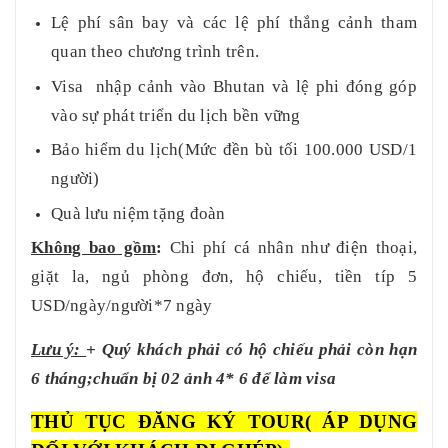
Lệ phí sân bay và các lệ phí thắng cảnh tham
quan theo chương trình trên.
Visa nhập cảnh vào Bhutan và lệ phi đóng góp
vào sự phát triển du lịch bền vững
Bảo hiểm du lịch
(Mức đền bù tối 100.000 USD/1
người)
Quà lưu niệm tặng đoàn
Không bao gồm
:
Chi phí cá nhân như điện thoại,
giặt la, ngủ phòng đơn, hộ chiếu, tiền típ 5
USD/ngày/người
*7 ngày
Lưu ý:
+ Quý khách phải có hộ chiếu phải còn hạn
6 tháng;chuẩn bị 02 ảnh 4* 6 để làm visa
THỦ TỤC ĐĂNG KÝ TOUR
( ÁP DỤNG