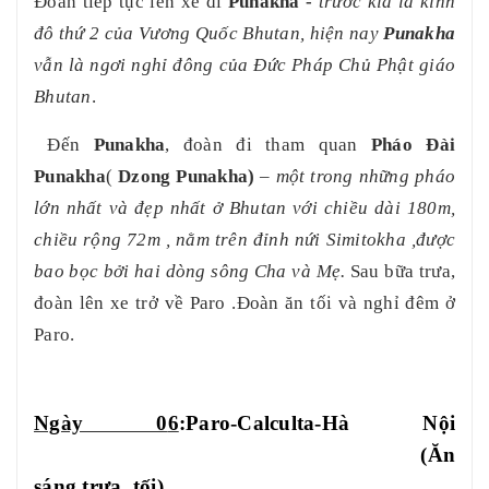
Đoàn tiếp tục lên xe đi
Punakha -
trước kia là kinh
đô thứ 2 của Vương Quốc Bhutan, hiện nay
Punakha
vẫn là ngơi nghỉ đông của Đức Pháp Chủ Phật giáo
Bhutan
.
Đến
Punakha
, đoàn đi tham quan
Pháo Đài
Punakha
(
Dzong Punakha)
–
một trong những pháo
lớn nhất và đẹp nhất ở Bhutan với chiều dài 180m,
chiều rộng 72m , nằm trên đỉnh nứi Simitokha ,được
bao bọc bởi hai dòng sông Cha và Mẹ.
Sau bữa trưa,
đoàn lên xe trở về Paro
.Đoàn ăn tối và nghỉ đêm ở
Paro.
Ngày 0
6
:Paro
-Calculta-Hà Nội
(Ăn
sáng,trư
a
, tối)