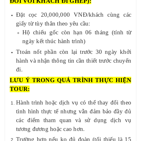
ĐỐI VỚI KHÁCH ĐI GHÉP):
Đặt cọc
20
,000,000 VNĐ/khách cùng các
giấy từ tùy thân theo yêu cầu:
Hộ chiếu gốc còn hạn 06 tháng (tính từ
ngày kết thúc hành trình)
T
toán nốt phần còn lại trước
30
ngày khởi
hành và nhận thông tin cần thiết trước chuyến
đi.
LƯU Ý TRONG QUÁ TRÌNH THỰC HIỆN
TOUR
:
Hành trình hoặc dịch vụ có thể thay đổi theo
tình hình thực tế nhưng vẫn đảm bảo đầy đủ
các điểm tham quan và sử dụng dịch vụ
tương đương hoặc cao hơn.
Trường hợp nếu ko đủ đoàn (tối thiếu là 15