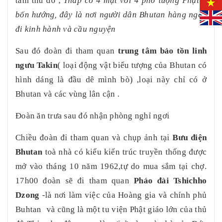
tâm thủ đo ,
Tháp có 4 mặt với 4 pho tượng Phật ở
bốn hướng, đây là nơi người dân Bhutan hàng ngày
đi kinh hành và cầu nguyện
Sau đó đoàn đi tham quan
trung tâm bảo tồn linh
ngưu Takin
( loại động vật biểu tượng của Bhutan có
hình dáng là đầu dê mình bò) ,loại này chỉ có ở
Bhutan và các vùng lân cận .
Đoàn ăn trưa sau đó nhận phòng nghỉ ngơi
Chiều đoàn đi tham quan và chụp ảnh tại
Bưu điện
Bhutan
toà nhà có kiểu kiến trúc truyền thống được
mở vào tháng 10 năm 1962,tự do mua sắm tại chợ.
17h00 đoàn sẽ đi tham quan
Pháo đài Tshichho
Dzong
-là nơi làm việc của
Hoàng gia và
chính phủ
Buhtan
và cũng là một tu viện Phật giáo lớn của thủ