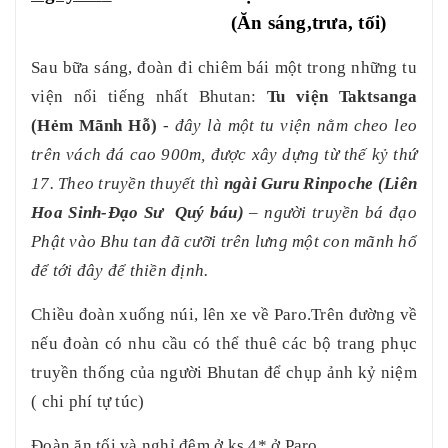
(Ăn sáng,trưa, tối)
Sau bữa sáng, đoàn đi chiêm bái một trong những tu
viện nổi tiếng nhất Bhutan:
Tu viện Taktsanga
(Hẻm Mãnh Hỗ)
-
đây là một tu viện nằm cheo leo
trên vách đá cao 900m, được xây dựng từ thế kỷ thứ
17. Theo truyền thuyết thì
ngài Guru Rinpoche (Liên
Hoa Sinh-Đạo Sư Quý báu)
– người truyền bá đạo
Phật vào Bhu tan đã cưỡi trên lưng một con mãnh hổ
để tới đây để thiền định.
Chiều đoàn xuống núi, lên xe về Paro
.Trên đường về
nếu đoàn có nhu cầu có thể thuê các bộ trang phục
truyền thống của người Bhutan để chụp ảnh kỷ niệm
( chi phí tự túc)
Đoàn ăn tối và nghỉ đêm ở ks 4* ở Paro