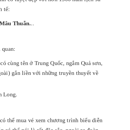
h tế:
 Mâu Thuẫn.
..
 quan:
ồ có cùng tên ở Trung Quốc, ngắm Quả sơn,
ài) gắn liền với những truyền thuyết về
àn Long.
có thể mua vé xem chương trình biểu diễn
 có thể nói là rất đặc sắc, ngoài ra đoàn