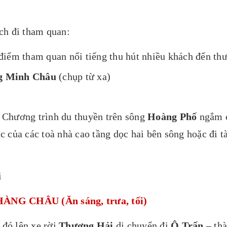
ch đi tham quan:
điểm tham quan nổi tiếng thu hút nhiều khách đến th
g Minh Châu
(chụp từ xa)
a Chương trình du thuyền trên sông
Hoàng Phố
ngắm 
 của các toà nhà cao tầng dọc hai bên sông hoặc đi
i
NG CHÂU (Ăn sáng, trưa, tối)
 đó lên xe rời
Thượng Hải
di chuyển đi
Ô Trấn
– thà