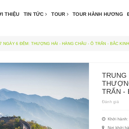
ỚI THIỆU
TIN TỨC
TOUR
TOUR HÀNH HƯƠNG
 NGÀY 6 ĐÊM: THƯỢNG HẢI - HÀNG CHÂU - Ô TRẤN - BẮC KIN
TRUNG 
THƯỢNG
TRẤN -
Đánh giá
Khởi hành:
Nơi khởi h