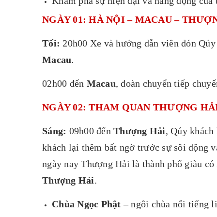
Khám phá sự hiện đại và năng động của
NGÀY 01: HÀ NỘI – MACAU – THƯỢNG
Tối:
20h00 Xe và hướng dẫn viên đón Qúy 
Macau
.
02h00 đến
Macau
, đoàn chuyển tiếp chuy
NGÀY 02: THAM QUAN THƯỢNG HẢI (Ăn
Sáng:
09h00 đến
Thượng Hải
, Qúy khách 
khách lại thêm bất ngờ trước sự sôi động v
ngày nay Thượng Hải là thành phố giàu có 
Thượng Hải
.
Chùa Ngọc Phật
– ngôi chùa nổi tiếng l