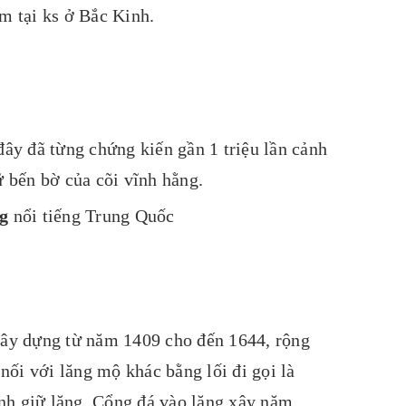
m tại ks ở Bắc Kinh.
đây đã từng chứng kiến gần 1 triệu lần cảnh
 bến bờ của cõi vĩnh hằng.
g
nổi tiếng Trung Quốc
xây dựng từ năm 1409 cho đến 1644, rộng
ối với lăng mộ khác bằng lối đi gọi là
canh giữ lăng. Cổng đá vào lăng xây năm