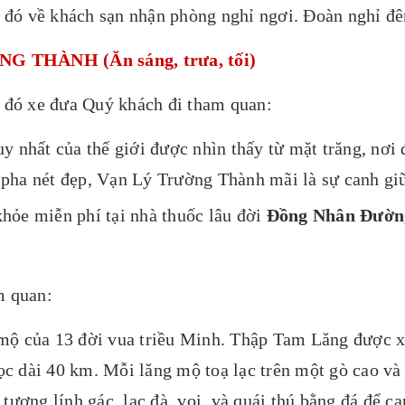
u đó về khách sạn nhận phòng nghỉ ngơi. Đoàn nghỉ đê
 THÀNH (Ăn sáng, trưa, tối)
 đó xe đưa Quý khách đi tham quan:
y nhất của thế giới được nhìn thấy từ mặt trăng, nơi 
pha nét đẹp, Vạn Lý Trường Thành mãi là sự canh giữ
hỏe miễn phí tại nhà thuốc lâu đời
Đồng Nhân Đườn
m quan:
mộ của 13 đời vua triều Minh. Thập Tam Lăng được 
c dài 40 km. Mỗi lăng mộ toạ lạc trên một gò cao và n
 tượng lính gác, lạc đà, voi, và quái thú bằng đá để 