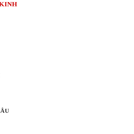
 KINH
H
HÂU