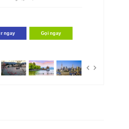
ệ
ur ngay
Gọi ngay