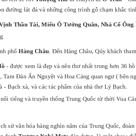
on đường lát đá và những công trình gỗ chạm khắc tin
Vịnh Thần Tài, Miếu Ô Tướng Quân, Nhà Cổ Ông
ng
ành phố
Hàng Châu
. Đến Hàng Châu, Qúy khách tham
Hồ
- được xem là đẹp và nên thơ nhất trong hơn 36 h
, Tam Đàn Ấn Nguyệt và Hoa Cảng quan ngư ( bên ngo
- Bạch xà, và các tác phẩm của nhà thơ Lý Bạch.
rà nổi tiếng và truyền thống Trung Quốc từ thời Vua C
ch sử văn hóa hàng nghìn năm của Trung Quốc, đoàn 
ng danh
Trương Nghệ Mưu
dàn dựng, là một show diễn