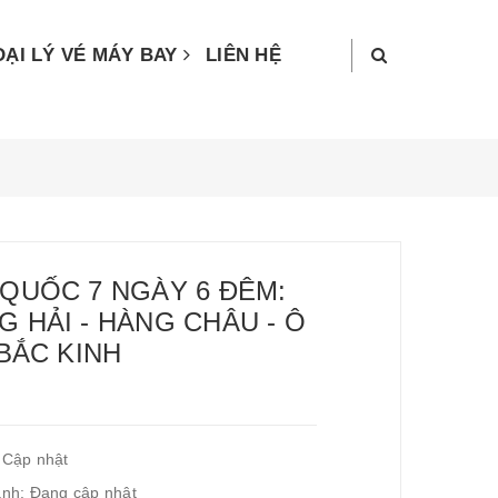
ĐẠI LÝ VÉ MÁY BAY
LIÊN HỆ
H
QUỐC 7 NGÀY 6 ĐÊM:
 HẢI - HÀNG CHÂU - Ô
 BẮC KINH
 Cập nhật
ành: Đang cập nhật