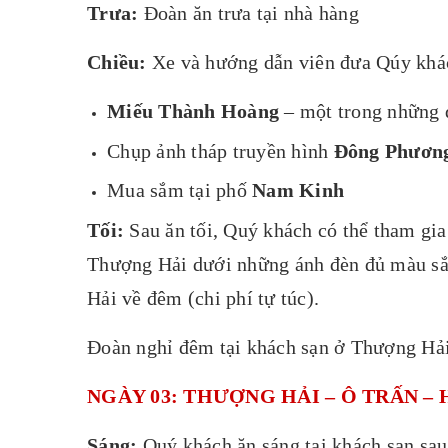
Trưa:
Đoàn ăn trưa tại nhà hàng
Chiều:
Xe và hướng dẫn viên đưa Qúy khá
Miếu Thành Hoàng
– một trong những 
Chụp ảnh tháp truyền hình
Đông Phươn
Mua sắm tại phố
Nam Kinh
Tối:
Sau ăn tối, Quý khách có thể tham gi
Thượng Hải dưới những ánh đèn đủ màu sắc
Hải về đêm (chi phí tự túc).
Đoàn nghỉ đêm tại khách sạn ở Thượng Hả
NGÀY 03: THƯỢNG HẢI – Ô TRẤN – HÀ
Sáng:
Quý khách ăn sáng tại khách sạn sau