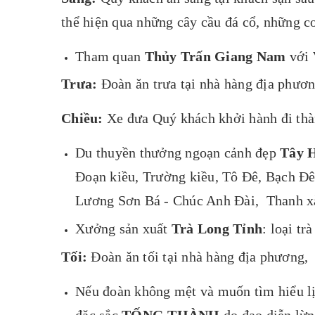
thể hiện qua những cây cầu đá cổ, những c
Tham quan
Thủy Trấn Giang Nam
với
Trưa:
Đoàn ăn trưa tại nhà hàng địa phươ
Chiều:
Xe đưa Quý khách khởi hành đi th
Du thuyền thưởng ngoạn cảnh đẹp
Tây 
Đoạn kiều, Trường kiều, Tô Đê, Bạch Đê
Lương Sơn Bá - Chúc Anh Đài, Thanh xà 
Xưởng sản xuất
Trà Long Tỉnh
: loại t
Tối:
Đoàn ăn tối tại nhà hàng địa phương,
Nếu đoàn không mệt và muốn tìm hiểu lị
đặc sắc
TỐNG THÀNH
do đạo diễn lừ