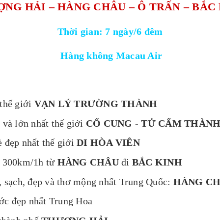
NG HẢI – HÀNG CHÂU – Ô TRẤN – BẮC
Thời gian: 7 ngày/6 đêm
Hàng không Macau Air
thế giới
VẠN LÝ TRƯỜNG THÀNH
và lớn nhất thế giới
CỐ CUNG - TỬ CẤM THÀN
đẹp nhất thế giới
DI HÒA VIÊN
ên 300km/1h từ
HÀNG CHÂU
đi
BẮC KINH
, sạch, đẹp và thơ mộng nhất Trung Quốc:
HÀNG C
ớc đẹp nhất Trung Hoa