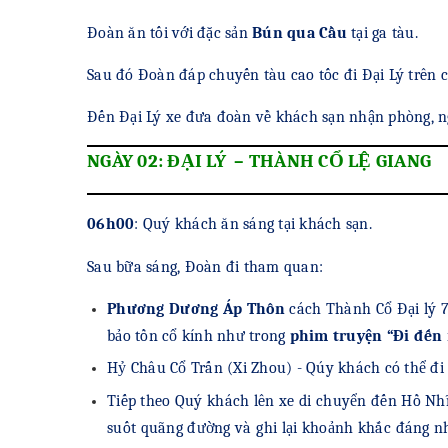
Đoàn ăn tối với đặc sản
Bún qua Cầu
tại ga tàu.
Sau đó Đoàn đáp chuyến tàu cao tốc đi Đại Lý trên 
Đến Đại Lý xe đưa đoàn về khách sạn nhận phòng, n
NGÀY 02: ĐẠI LÝ – THÀNH CỔ LỆ GIA
06h00
: Quý khách ăn sáng tại khách sạn.
Sau bữa sáng, Đoàn đi tham quan:
Phương Dương Áp Thôn
cách Thành Cổ Đại lý 7
bảo tồn cổ kính như trong
phim truyện “Đi đến n
Hỷ Châu Cổ Trấn (Xi Zhou) - Qúy khách có thể đi 
Tiếp theo Quý khách lên xe di chuyển đến Hồ Nhĩ 
suốt quãng đường và ghi lại khoảnh khắc đáng nh