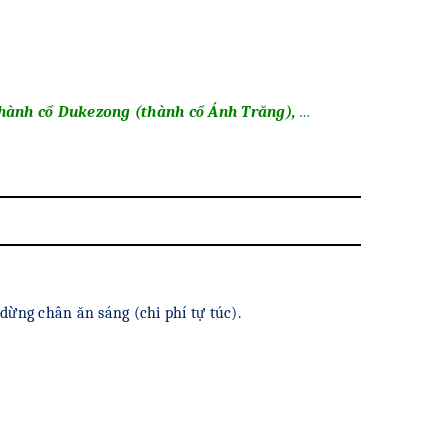
thành cổ Dukezong (thành cổ Ánh Trăng),
…
dừng chân ăn sáng (chi phí tự túc).