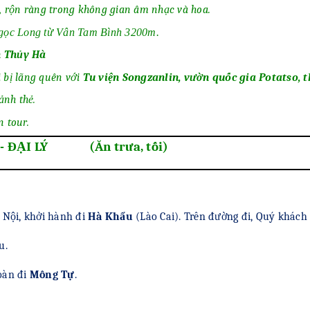
, rộn ràng trong không gian âm nhạc và hoa.
Ngọc Long từ Vân Tam Bình 3200m.
h Thủy Hà
i bị lãng quên với
Tu viện Songzanlin, vườn quốc gia Potatso, 
ảnh thẻ.
 tour.
 - ĐẠI LÝ (Ăn trưa, tối)
 Nội, khởi hành đi
Hà Khẩu
(Lào Cai). Trên đường đi, Quý khách 
u.
oàn đi
Mông Tự
.