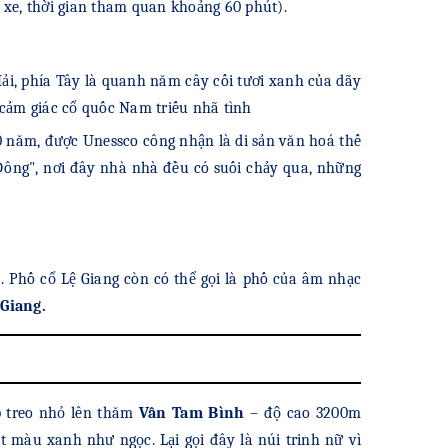
1 xe, thời gian tham quan khoảng 60 phút).
Hải, phía Tây là quanh năm cây cối tươi xanh của dãy
 cảm giác cổ quốc Nam triếu nhã tình
năm, được Unessco công nhận là di sản văn hoá thế
Đông", nơi đây nhà nhà đều có suối chảy qua, những
 Phố cổ Lệ Giang còn có thể gọi là phố của âm nhạc
 Giang.
p treo nhỏ lên thăm
Vân Tam Bình
– độ cao 3200m
màu xanh như ngọc. Lại gọi đây là núi trinh nữ vì