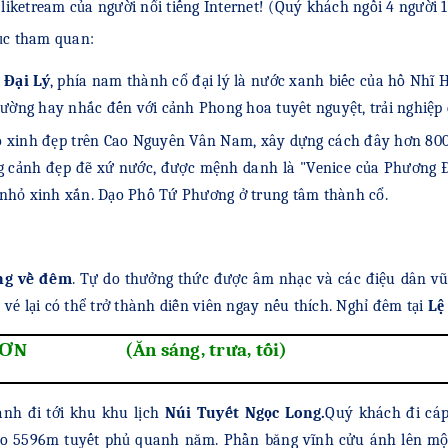
 liketream của người nổi tiếng Internet! (Quý khách ngồi 4 người 
tục tham quan:
 Đại Lý
, phía nam thành cổ đại lý là nước xanh biếc của hồ Nhĩ 
hường hay nhắc đến với cảnh Phong hoa tuyêt nguyệt, trải nghiệp
 xinh đẹp trên Cao Nguyên Vân Nam, xây dựng cách đây hơn 800 
ong cảnh đẹp đẽ xứ nước, được mệnh danh là "Venice của Phương 
 nhỏ xinh xắn. Dạo Phố Tứ Phương ở trung tâm thành cổ.
ng về đêm
. Tự do thưởng thức được âm nhạc và các điệu dân vũ.
vé lại có thể trở thành diễn viên ngay nếu thích. Nghỉ đêm tại
Lệ
ẾT SƠN (Ăn sáng, trưa, tối)
ành đi tới khu khu lịch
Núi Tuyết Ngọc Long.
Quý khách đi cá
o 5596m tuyết phủ quanh năm. Phần băng vĩnh cửu ánh lên một 