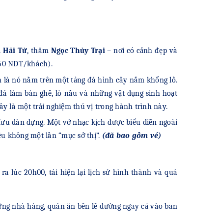
 Hải Tử
, thăm
Ngọc Thủy Trại
– nơi có cảnh đẹp và
 50 NDT/khách).
h là nó nằm trên một tảng đá hình cây nấm khổng lồ.
 đá làm bàn ghế, lò nấu và những vật dụng sinh hoạt
y là một trải nghiệm thú vị trong hành trình này.
ưu dàn dựng. Một vở nhạc kịch được biểu diễn ngoài
ếu không một lần “mục sở thị”.
(đã bao gồm vé)
ra lúc 20h00, tái hiện lại lịch sử hình thành và quá
hững nhà hàng, quán ăn bên lề đường ngay cả vào ban