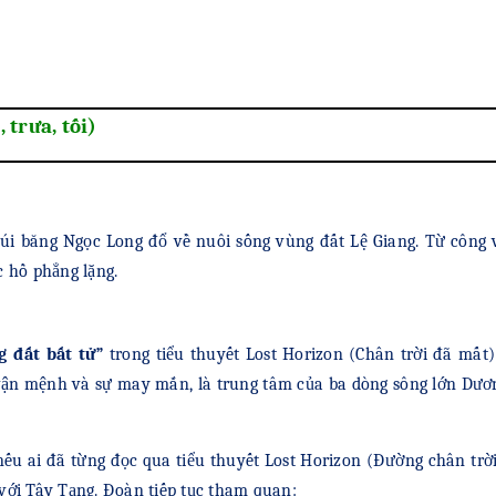
trưa, tối)
úi băng Ngọc Long đổ về nuôi sống vùng đất Lệ
Giang. Từ công 
 hồ phẳng lặng.
g đất bất tử”
trong tiểu thuyết Lost Horizon (Chân trời đã mất
a vận mệnh và sự may mắn, là trung tâm của ba dòng sông lớn D
nếu ai đã từng đọc qua tiểu thuyết Lost Horizon (Đường chân trờ
với Tây Tạng. Đoàn tiếp tục tham quan: