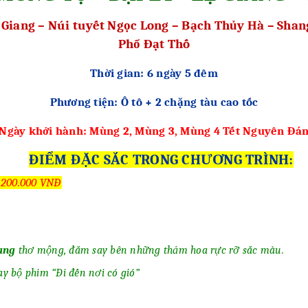
 Giang – Núi tuyết Ngọc Long – Bạch Thủy Hà – Shan
Phổ Đạt Thố
Thời gian: 6 ngày 5 đêm
Phương tiện: Ô tô + 2 chặng tàu cao tốc
Ngày khởi hành: Mùng 2, Mùng 3, Mùng 4 Tết Nguyên Đá
ĐIỂM ĐẶC SẮC TRONG CHƯƠNG TRÌNH:
1.200.000 VNĐ
ang
thơ mộng, đắm say bên những thảm hoa rực rỡ sắc màu.
ay bộ phim “Đi đến nơi có gió”