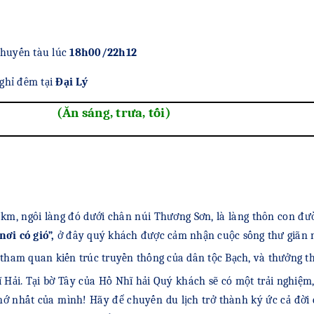
chuyến tàu lúc
18h00/22h12
ghỉ đêm tại
Đại Lý
NG (Ăn sáng, trưa, tối)
km, ngôi làng đó dưới chân núi Thương Sơn, là làng thôn con đườ
ơi có gió”,
ở đây quý khách được cảm nhận cuộc sống thư giãn 
tham quan kiến trúc truyền thống của dân tộc Bạch, và thưởng th
Hải. Tại bờ Tây của Hồ Nhĩ hải Quý khách sẽ có một trải nghiệm,
ớ nhất của mình! Hãy để chuyến du lịch trở thành ký ức cả đời c