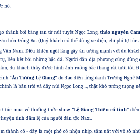
c nó.
ạo thành bởi băng tan từ núi tuyết Ngọc Long,
thảo nguyên Cam
ăn hóa Đông Ba. (Quý khách có thể dùng xe điện, chi phí tự túc
ùng Vân Nam. Điều khiến ngôi làng gây ấn tượng mạnh với du khác
 tự, liên kết bởi những bậc đá. Người dân địa phương cũng dùng
m, du khách thấy được hình ảnh ruộng bậc thang rất tươi tốt. Đâ
rình “
Ấn Tượng Lệ Giang
” do đạo diễn lừng danh Trương Nghệ M
 chính là bầu trời và dãy núi Ngọc Long…, thật khó tưởng tượng n
c tư túc mua vé thưởng thức show
“Lệ Giang Thiên cổ tình”
diễn 
 chuyện tình đẫm lệ của người dân tộc Naxi.
âm thành cổ - đây là một phố cổ nhộn nhịp, sầm uất với vô số n