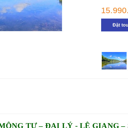
15.990
Đặt to
 MÔNG TỰ
–
ĐẠI LÝ - LỆ GIANG
–