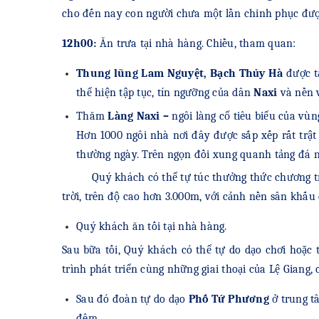
cho đến nay con người chưa một lần chinh phục đượ
12h00:
Ăn trưa tại nhà hàng. Chiều, tham quan:
Thung lũng Lam Nguyệt,
Bạch Thủy Hà
được t
thể hiện tập tục, tín ngưỡng của dân
Naxi
và nền v
Thăm
Làng Naxi –
ngôi làng cổ tiêu biểu của v
Hơn 1000 ngôi nhà nơi đây được sắp xếp rất trật
thường ngày. Trên ngọn đồi xung quanh tảng đá nấ
Quý khách có thể tự túc thưởng thức chương t
trời, trên độ cao hơn 3.000m, với cảnh nền sân khấu
Quý khách ăn tối tại nhà hàng.
Sau bữa tối, Quý khách có thể tự do dạo chơi hoặ
trình phát triển cùng những giai thoại của Lệ Giang,
Sau đó đoàn tự do dạo
Phố Tứ Phương
ở trung t
đêm.