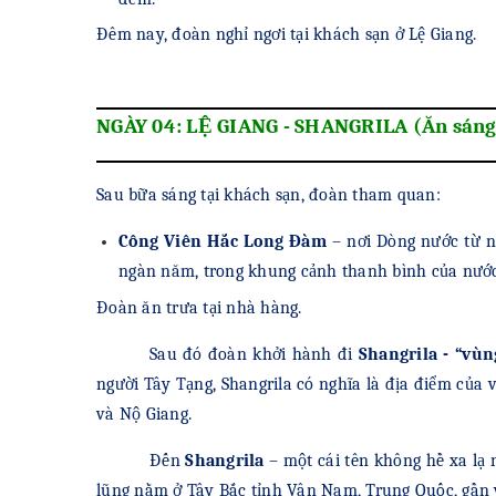
Đêm nay, đoàn nghỉ ngơi tại khách sạn ở Lệ Giang.
NGÀY 04: LỆ GIANG - SHANGRILA (Ăn sáng, 
Sau bữa sáng tại khách sạn, đoàn tham quan:
Công Viên Hắc Long Đàm
– nơi Dòng nước từ n
ngàn năm, trong khung cảnh thanh bình của nước
Đoàn ăn trưa tại nhà hàng.
Sau đó đoàn khởi hành đi
Shangrila - “vùn
người Tây Tạng, Shangrila có nghĩa là địa điểm củ
và Nộ Giang.
Đến
Shangrila
– một cái tên không hề xa lạ 
lũng nằm ở Tây Bắc tỉnh Vân Nam, Trung Quốc, gần 