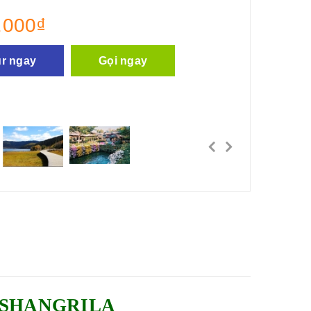
.000₫
ur ngay
Gọi ngay
SHANGRILA