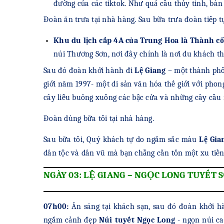
đường của các tiktok. Như quả cầu thủy tinh, bàn
Đoàn ăn trưa tại nhà hàng. Sau bữa trưa đoàn tiếp 
Khu du lịch cấp 4A của Trung Hoa là Thành cổ
núi Thương Sơn, nơi đây chính là nơi du khách t
Sau đó đoàn khởi hành đi
Lệ Giang
– một thành phố
giới năm 1997- một di sản văn hóa thế giới với ph
cây liễu buông xuống các bậc cửa và những cây cầu
Đoàn dùng bữa tối tại nhà hàng.
Sau bữa tối, Quý khách tự do ngắm sắc màu
Lệ Gia
dân tộc và dân vũ mà bạn chẳng cần tốn một xu tiền 
NGÀY 03: LỆ GIANG – NGỌC LONG TUY
07h00:
Ăn sáng tại khách sạn, sau đó đoàn khởi h
ngắm cảnh đẹp
Núi tuyết Ngọc Long
- ngọn núi ca