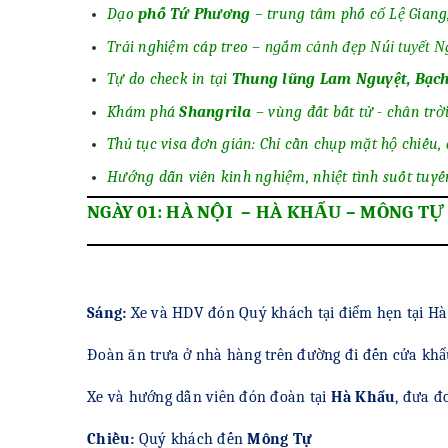
Dạo
phố Tứ Phương
– trung tâm phố cổ Lệ Giang
Trải nghiệm cáp treo –
ngắm cảnh đẹp
Núi tuyết 
Tự do check in tại
Thung lũng Lam Nguyệt, Bạc
Khám phá
Shangrila
– vùng đất bất tử - chân trờ
Thủ tục visa đơn giản: Chỉ cần chụp mặt hộ chiếu, 
Hướng dẫn viên kinh nghiệm, nhiệt tình suốt tuyến
NGÀY 01: HÀ NỘI – HÀ KHẨU – MÔNG TỰ
Sáng:
Xe và HDV đón Quý khách tại điểm hẹn tại Hà
Đoàn ăn trưa ở nhà hàng trên đường đi đến cửa khẩ
Xe và hướng dẫn viên đón đoàn tại
Hà Khẩu
, đưa đ
Chiều:
Quý khách đến
Mông Tự