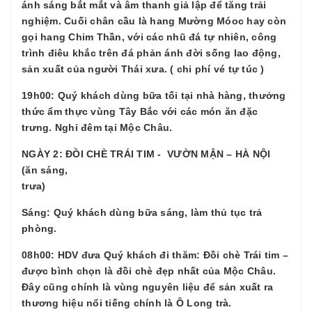
ánh sáng bắt mắt và âm thanh giả lập để tăng trải
nghiệm. Cuối chân cầu là hang Mường Móoc hay còn
gọi hang Chim Thần, với các nhũ đá tự nhiên, công
trình điêu khắc trên đá phản ánh đời sống lao động,
sản xuất của người Thái xưa. ( chi phí vé tự túc )
19h00: Quý khách dùng bữa tối tại nhà hàng, thưởng
thức ẩm thực vùng Tây Bắc với các món ăn đặc
trưng. Nghỉ đêm tại Mộc Châu.
NGÀY 2: ĐỒI CHÈ TRÁI TIM - VƯỜN MẬN – HÀ NỘI
(ăn sáng,
trưa)
Sáng: Quý khách dùng bữa sáng, làm thủ tục trả
phòng.
08h00: HDV đưa Quý khách đi thăm: Đồi chè Trái tim –
được bình chọn là đồi chè đẹp nhất của Mộc Châu.
Đây cũng chính là vùng nguyên liệu để sản xuất ra
thương hiệu nổi tiếng chính là Ô Long trà.