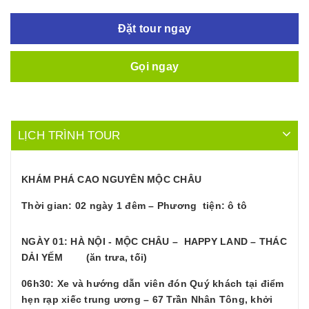
Đặt tour ngay
Gọi ngay
LỊCH TRÌNH TOUR
KHÁM PHÁ CAO NGUYÊN MỘC CHÂU
Thời gian: 02 ngày 1 đêm – Phương tiện: ô tô
NGÀY 01: HÀ NỘI - MỘC CHÂU – HAPPY LAND – THÁC
DẢI YẾM (ăn trưa, tối)
06h30: Xe và hướng dẫn viên đón Quý khách tại điểm
hẹn rạp xiếc trung ương – 67 Trần Nhân Tông, khởi