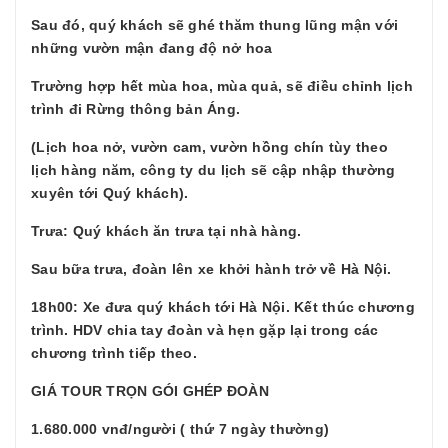
Sau đó, quý khách sẽ ghé thăm thung lũng mận với
những vườn mận đang độ nở hoa
Trường hợp hết mùa hoa, mùa quả, sẽ điều chỉnh lịch
trình đi Rừng thông bản Áng.
(Lịch hoa nở, vườn cam, vườn hồng chín tùy theo
lịch hàng năm, công ty du lịch sẽ cập nhập thường
xuyên tới Quý khách).
Trưa: Quý khách ăn trưa tại nhà hàng.
Sau bữa trưa, đoàn lên xe khởi hành trở về Hà Nội.
18h00: Xe đưa quý khách tới Hà Nội. Kết thúc chương
trình. HDV chia tay đoàn và hẹn gặp lại trong các
chương trình tiếp theo.
GIÁ TOUR TRỌN GÓI GHÉP ĐOÀN
1.680.000 vnđ/người ( thứ 7 ngày thường)