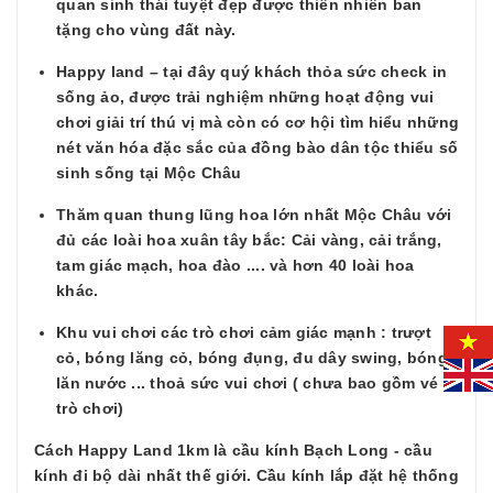
quan sinh thái tuyệt đẹp được thiên nhiên ban
tặng cho vùng đất này.
Happy land – tại đây quý khách thỏa sức check in
sống ảo, được trải nghiệm những hoạt động vui
chơi giải trí thú vị mà còn có cơ hội tìm hiểu những
nét văn hóa đặc sắc của đồng bào dân tộc thiểu số
sinh sống tại Mộc Châu
Thăm quan thung lũng hoa lớn nhất Mộc Châu với
đủ các loài hoa xuân tây bắc: Cải vàng, cải trắng,
tam giác mạch, hoa đào .... và hơn 40 loài hoa
khác.
Khu vui chơi các trò chơi cảm giác mạnh : trượt
cỏ, bóng lăng cỏ, bóng đụng, đu dây swing, bóng
lăn nước ... thoả sức vui chơi ( chưa bao gồm vé
trò chơi)
Cách Happy Land 1km là cầu kính Bạch Long - cầu
kính đi bộ dài nhất thế giới. Cầu kính lắp đặt hệ thống