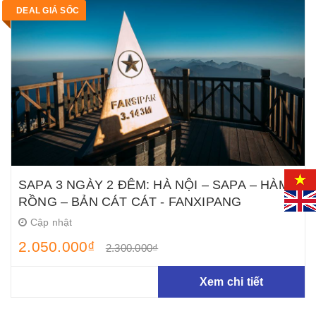
DEAL GIÁ SỐC
SAPA 3 NGÀY 2 ĐÊM: HÀ NỘI – SAPA – HÀM
RỒNG – BẢN CÁT CÁT - FANXIPANG
Cập nhật
2.050.000₫
2.300.000₫
Xem chi tiết