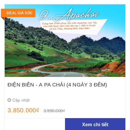
DEAL GIÁ SỐC
ĐIỆN BIÊN - A PA CHẢI (4 NGÀY 3 ĐÊM)
Cập nhật
3.850.000₫
3.990.000₫
Xem chi tiết