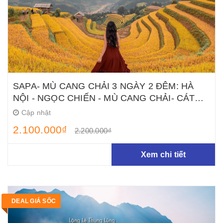
SAPA- MÙ CANG CHẢI 3 NGÀY 2 ĐÊM: HÀ
NỘI - NGỌC CHIẾN - MÙ CANG CHẢI- CÁT
CÁT - HÀM RỒNG- FANXIFANG
Cập nhật
2.100.000₫
2.200.000₫
Xem chi tiết
DEAL GIÁ SỐC