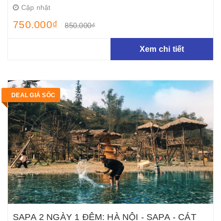
Cập nhật
750.000₫
850.000₫
Xem chi tiết
DEAL GIÁ SỐC
SAPA 2 NGÀY 1 ĐÊM: HÀ NỘI - SAPA - CÁT