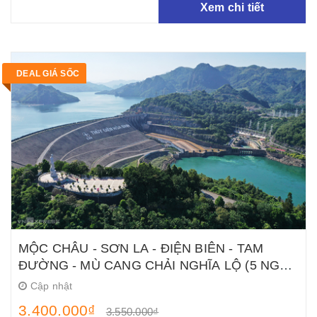
Xem chi tiết
DEAL GIÁ SỐC
MỘC CHÂU - SƠN LA - ĐIỆN BIÊN - TAM
ĐƯỜNG - MÙ CANG CHẢI NGHĨA LỘ (5 NGÀY
4 ĐÊM)
Cập nhật
3.400.000₫
3.550.000₫