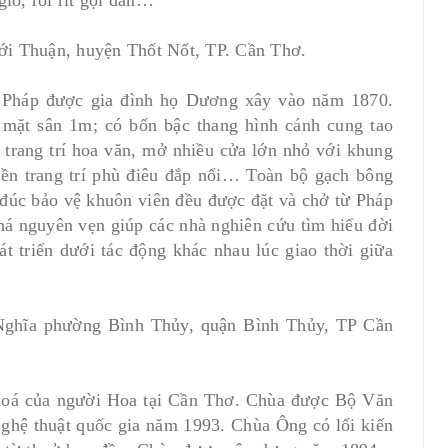
gió, rối rít gọi đàn…
ới Thuận, huyện Thốt Nốt, TP. Cần Thơ.
u Pháp được gia đình họ Dương xây vào năm 1870.
 mặt sân 1m; có bốn bậc thang hình cánh cung tao
, trang trí hoa văn, mở nhiều cửa lớn nhỏ với khung
iền trang trí phù điêu đắp nổi… Toàn bộ gạch bông
t đúc bảo vệ khuôn viên đều được đặt và chở từ Pháp
khá nguyên vẹn giúp các nhà nghiên cứu tìm hiểu đời
át triển dưới tác động khác nhau lúc giao thời giữa
ghĩa phường Bình Thủy, quận Bình Thủy, TP Cần
gkok (p6)
Tứ Đại Danh Sơn Trung Quốc - Phần 1 Phổ
Đà Sơn
24/09/2019
Bởi:Admin
 hoá của người Hoa tại Cần Thơ. Chùa được Bộ Văn
 nghệ thuật quốc gia năm 1993. Chùa Ông có lối kiến