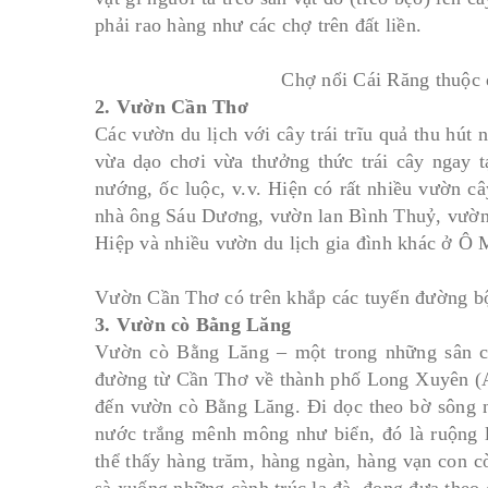
phải rao hàng như các chợ trên đất liền.
Chợ nổi Cái Răng thuộc 
2. Vườn Cần Thơ
Các vườn du lịch với cây trái trĩu quả thu hút
vừa dạo chơi vừa thưởng thức trái cây ngay t
nướng, ốc luộc, v.v. Hiện có rất nhiều vườn c
nhà ông Sáu Dương, vườn lan Bình Thuỷ, vườn 
Hiệp và nhiều vườn du lịch gia đình khác ở Ô 
Vườn Cần Thơ có trên khắp các tuyến đường b
3. Vườn cò Bằng Lăng
Vườn cò Bằng Lăng – một trong những sân ch
đường từ Cần Thơ về thành phố Long Xuyên (An
đến vườn cò Bằng Lăng. Đi dọc theo bờ sông 
nước trắng mênh mông như biển, đó là ruộng l
thể thấy hàng trăm, hàng ngàn, hàng vạn con c