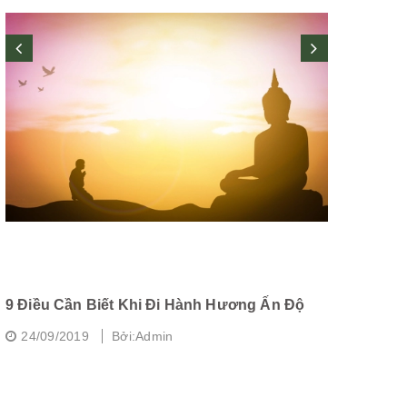
9 Điều Cần Biết Khi Đi Hành Hương Ấn Độ
Chùa Dâu -
Nam
24/09/2019
Bởi:Admin
24/09/20