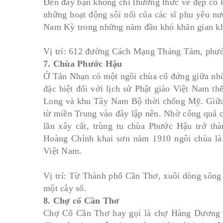
Đến đây bạn không chỉ thưởng thức vẻ đẹp cổ k
những hoạt động sôi nổi của các sĩ phu yêu 
Nam Kỳ trong những năm đầu khó khăn gian k
Vị trí: 612 đường Cách Mạng Tháng Tám, phư
7. Chùa Phước Hậu
Ở Tản Nhạn có một ngôi chùa cổ đứng giữa nhữn
đặc biệt đối với lịch sử Phật giáo Việt Nam t
Long và khu Tây Nam Bộ thời chống Mỹ. Giữa t
từ miền Trung vào đây lập nên. Nhờ công quả c
lần xây cất, trùng tu chùa Phước Hậu trở th
Hoàng Chỉnh khai sơn năm 1910 ngôi chùa là
Việt Nam.
Vị trí: Từ Thành phố Cần Thơ, xuôi dòng sông 
một cây số.
8. Chợ cổ Cần Thơ
Chợ Cổ Cần Thơ hay gọi là chợ Hàng Dương h