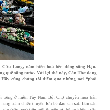
g Cửu Long, nằm hiền hoà bên dòng sông Hậu.
g quê sông nước. Với lợi thế này, Cần Thơ đang
. Hãy cùng chúng tôi điểm qua những nơi “phải
nổi tiếng ở miền Tây Nam Bộ. Chợ chuyên mua bán
, hàng trăm chiếc thuyền lớn bé đậu san sát. Bán sản
cây sào (cây bẹo) trên mũi thuyền vì thế họ không cần