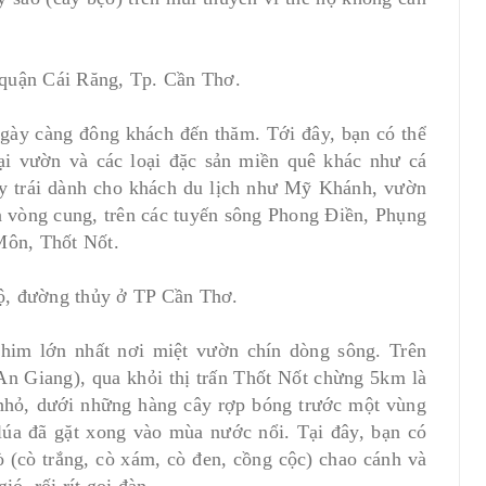
quận Cái Răng, Tp. Cần Thơ.
 ngày càng đông khách đến thăm. Tới đây, bạn có thể
ại vườn và các loại đặc sản miền quê khác như cá
ây trái dành cho khách du lịch như Mỹ Khánh, vườn
vòng cung, trên các tuyến sông Phong Ðiền, Phụng
Môn, Thốt Nốt.
ộ, đường thủy ở TP Cần Thơ.
im lớn nhất nơi miệt vườn chín dòng sông. Trên
 Giang), qua khỏi thị trấn Thốt Nốt chừng 5km là
nhỏ, dưới những hàng cây rợp bóng trước một vùng
úa đã gặt xong vào mùa nước nổi. Tại đây, bạn có
ò (cò trắng, cò xám, cò đen, cồng cộc) chao cánh và