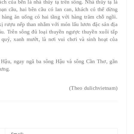
h của bến là nhà thủy tạ trên sông. Nhà thủy tạ là
ạn cầu, hai bên cầu có lan can, khách có thể dừng
 hàng ăn uống có hai tầng với hàng trăm chỗ ngồi.
 xị rượu nếp than nhắm với món lẩu lươn đặc sản địa
. Trên sông đủ loại thuyền ngược thuyền xuôi tấp
 quý, xanh mướt, là nơi vui chơi và sinh hoạt của
 Hậu, ngay ngã ba sông Hậu và sông Cần Thơ, gần
rưng.
(Theo dulichvietnam)