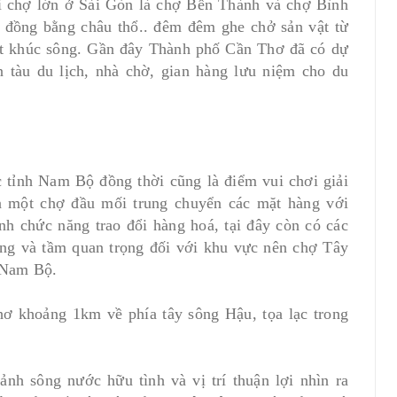
i chợ lớn ở Sài Gòn là chợ Bến Thành và chợ Bình
a đồng bằng châu thổ.. đêm đêm ghe chở sản vật từ
một khúc sông. Gần đây Thành phố Cần Thơ đã có dự
 tàu du lịch, nhà chờ, gian hàng lưu niệm cho du
 tỉnh Nam Bộ đồng thời cũng là điểm vui chơi giải
là một chợ đầu mối trung chuyển các mặt hàng với
h chức năng trao đổi hàng hoá, tại đây còn có các
ng và tầm quan trọng đối với khu vực nên chợ Tây
h Nam Bộ.
ơ khoảng 1km về phía tây sông Hậu, tọa lạc trong
h sông nước hữu tình và vị trí thuận lợi nhìn ra