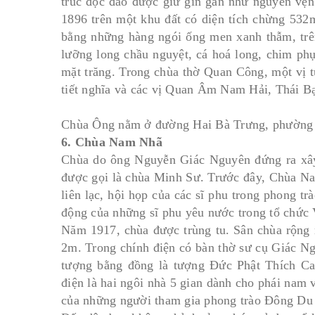
trúc độc đáo được giữ gìn gần như nguyên vẹ
1896 trên một khu đất có diện tích chừng 532
bằng những hàng ngói ống men xanh thẫm, trê
lưỡng long chầu nguyệt, cá hoá long, chim phụ
mặt trăng. Trong chùa thờ Quan Công, một vị 
tiết nghĩa và các vị Quan Âm Nam Hải, Thái 
Chùa Ông nằm ở đường Hai Bà Trưng, phường 
6. Chùa Nam Nhã
Chùa do ông Nguyễn Giác Nguyên đứng ra xây
được gọi là chùa Minh Sư. Trước đây, Chùa N
liên lạc, hội họp của các sĩ phu trong phong 
động của những sĩ phu yêu nước trong tổ chức
Năm 1917, chùa được trùng tu. Sân chùa rộng r
2m. Trong chính điện có bàn thờ sư cụ Giác Ng
tượng bằng đồng là tượng Đức Phật Thích C
điện là hai ngôi nhà 5 gian dành cho phái nam 
của những người tham gia phong trào Đông Du