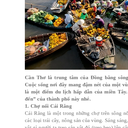
Cần Thơ là trung tâm của Đồng bằng sôn
Cuộc sống nơi đây mang đậm nét của một vùn
là một điểm du lịch hấp dẫn của miền Tây
đến” của thành phố này nhé.
1. Chợ nổi Cái Răng
Cái Răng là một trong những chợ trên sông 
các loại trái cây, nông sản của vùng. Sáng sáng
vật gì người ta treo sản vật đó (treo bẹo) lên 