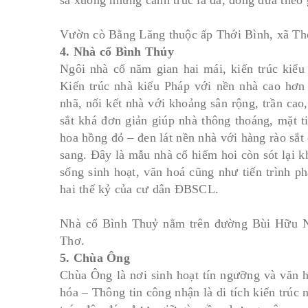
sà xuống những cành trúc la đà, đong đưa theo 
Vườn cò Bằng Lăng thuộc ấp Thới Bình, xã Th
4. Nhà cổ Bình Thủy
Ngôi nhà cổ năm gian hai mái, kiến trúc kiể
Kiến trúc nhà kiểu Pháp với nền nhà cao hơn
nhã, nối kết nhà với khoảng sân rộng, trần cao
sắt khá đơn giản giúp nhà thông thoáng, mặt t
hoa hồng đỏ – đen lát nền nhà với hàng rào sắ
sang. Ðây là mẫu nhà cổ hiếm hoi còn sót lại 
sống sinh hoạt, văn hoá cũng như tiến trình ph
hai thế kỷ của cư dân ÐBSCL.
Nhà cổ Bình Thuỷ nằm trên đường Bùi Hữu N
 nguồn đạo Phật Việt
7 ngôi chùa nên ghé thăm ở Ban
Thơ.
24/09/2019
Bởi:Admin
5. Chùa Ông
min
Chùa Ông là nơi sinh hoạt tín ngưỡng và văn
hóa – Thông tin công nhận là di tích kiến trúc