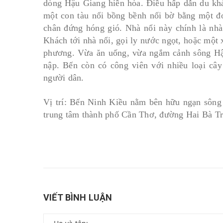
dòng Hậu Giang hiền hòa. Điều hấp dẫn du khác
một con tàu nổi bồng bềnh nối bờ bằng một đo
chân đứng hóng gió. Nhà nổi này chính là nhà
Khách tới nhà nổi, gọi ly nước ngọt, hoặc một
phương. Vừa ăn uống, vừa ngắm cảnh sông Hậu
nập. Bến còn có công viên với nhiều loại cây
người dân.
Vị trí: Bến Ninh Kiều nằm bên hữu ngạn sông
trung tâm thành phố Cần Thơ, đường Hai Bà T
VIẾT BÌNH LUẬN