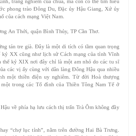
ính, trang nghiêm của chùa, mà còn có thể tìm hiểu
nước phong trào Đông Du, Đặc ủy Hậu Giang, Xứ ủy
hổ của cách mạng Việt Nam.
ờng An Thới, quận Bình Thủy, TP Cần Thơ.
g tán tre già. Ðây là một di tích có tầm quan trọng
hế kỷ XX cũng như lịch sử Cách mạng của tỉnh Vĩnh
hế kỷ XIX nơi đây chỉ là một am nhỏ do các tu sĩ
ủa các vị ấy cùng với dân làng Ðông Hậu qua nhiều
ành một thiền điện uy nghiêm. Từ đời Hoà thượng
 một trong các Tổ đình của Thiền Tông Nam Tế ở
Hậu về phía hạ lưu cách thị trấn Trà Ôm không đầy
ay “chợ lục tỉnh”, nằm trên đường Hai Bà Trưng.