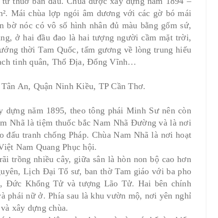
n từ thuở ban đầu. Chùa được xây dựng năm 1894 –
m². Mái chùa lợp ngói âm dương với các gờ bó mái
n bờ nóc có vô số hình nhân đủ màu bằng gốm sứ,
ng, ở hai đầu đao là hai tượng người cầm mặt trời,
tướng thời Tam Quốc, tấm gương về lòng trung hiếu
Bạch tinh quân, Thổ Địa, Đổng Vĩnh…
Tân An, Quận Ninh Kiều, TP Cần Thơ.
 dựng năm 1895, theo tông phái Minh Sư nên còn
am Nhã là tiệm thuốc bắc Nam Nhã Đường và là nơi
trào đấu tranh chống Pháp. Chùa Nam Nhã là nơi hoạt
 Việt Nam Quang Phục hội.
ãi trồng nhiều cây, giữa sân là hòn non bộ cao hơn
uyên, Lịch Đại Tổ sư, ban thờ Tam giáo với ba pho
a, Đức Khổng Tử và tượng Lão Tử. Hai bên chính
và phái nữ ở. Phía sau là khu vườn mộ, nơi yên nghỉ
 và xây dựng chùa.