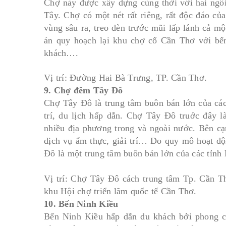
Chợ này được xây dựng cùng thời với hai ngô
Tây. Chợ có một nét rất riêng, rất độc đáo củ
vùng sâu ra, treo đèn trước mũi lấp lánh cả 
án quy hoạch lại khu chợ cổ Cần Thơ với bến
khách….
Vị trí: Đường Hai Bà Trưng, TP. Cần Thơ.
9. Chợ đêm Tây Đô
Chợ Tây Đô là trung tâm buôn bán lớn của các
trí, du lịch hấp dẫn. Chợ Tây Ðô truớc đây 
nhiều địa phương trong và ngoài nước. Bên cạn
dịch vụ ẩm thực, giải trí… Do quy mô hoạt độ
Đô là một trung tâm buôn bán lớn của các tỉn
Vị trí: Chợ Tây Đô cách trung tâm Tp. Cần Th
khu Hội chợ triển lãm quốc tế Cần Thơ.
10. Bến Ninh Kiều
Bến Ninh Kiều hấp dẫn du khách bởi phong cản