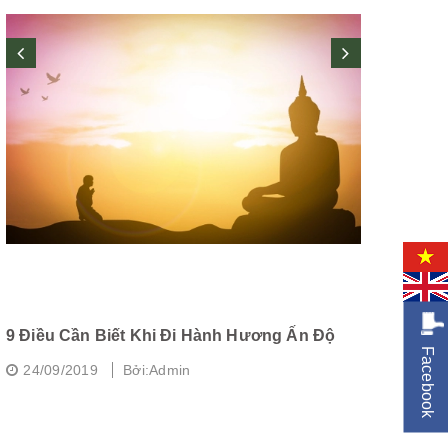
9 Điều Cần Biết Khi Đi Hành Hương Ấn Độ
Chùa Dâu -
Facebook
Nam
24/09/2019
Bởi:Admin
24/09/20