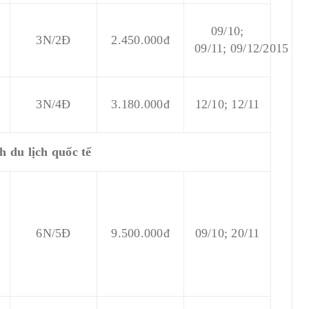
09/10;
3N/2Đ
2.450.000đ
09/11;
09/12/2015
3N/4Đ
3.180.000đ
12/10; 12/11
 du lịch quốc tế
gkok (p6)
Tứ Đại Danh Sơn Trung Quốc - Phần 1 Phổ
6N/5Đ
9.500.000đ
09/10; 20/11
Đà Sơn
24/09/2019
Bởi:Admin