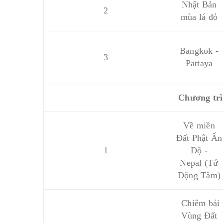
Nhật Bản
2
mùa lá đỏ
Bangkok -
3
Pattaya
Chương tr
Về miền
Đất Phật Ấn
1
Độ -
Nepal
(Tứ
Động Tâm)
Chiêm bái
Vùng Đất