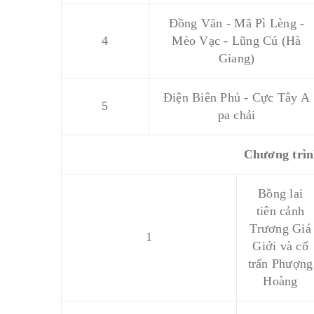
Đồng Văn - Mã Pì Lèng -
4
Mèo Vạc - Lũng Cú (Hà
Giang)
Điện Biên Phủ - Cực Tây A
5
pa chải
Chương trình
Bồng lai
tiên cảnh
Trương Giá
 nguồn đạo Phật Việt
7 ngôi chùa nên ghé thăm ở Ban
1
Giới và cổ
24/09/2019
Bởi:Admin
trấn Phượng
min
Hoàng