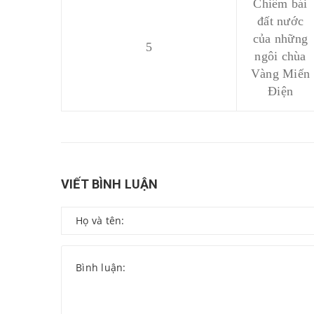
Chiêm bái
đất nước
của những
5
ngôi chùa
Vàng Miến
Điện
VIẾT BÌNH LUẬN