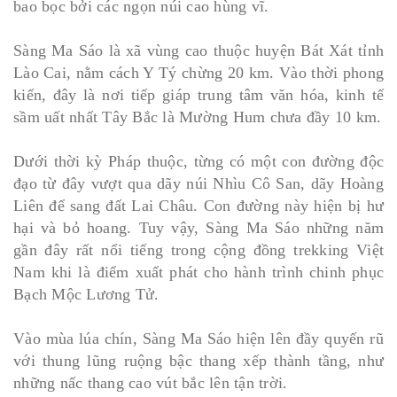
bao bọc bởi các ngọn núi cao hùng vĩ.
Sàng Ma Sáo là xã vùng cao thuộc huyện Bát Xát tỉnh
Lào Cai, nằm cách Y Tý chừng 20 km. Vào thời phong
kiến, đây là nơi tiếp giáp trung tâm văn hóa, kinh tế
sầm uất nhất Tây Bắc là Mường Hum chưa đầy 10 km.
Dưới thời kỳ Pháp thuộc, từng có một con đường độc
đạo từ đây vượt qua dãy núi Nhìu Cô San, dãy Hoàng
Liên để sang đất Lai Châu. Con đường này hiện bị hư
hại và bỏ hoang. Tuy vậy, Sàng Ma Sáo những năm
gần đây rất nổi tiếng trong cộng đồng trekking Việt
Nam khi là điểm xuất phát cho hành trình chinh phục
Bạch Mộc Lương Tử.
Vào mùa lúa chín, Sàng Ma Sáo hiện lên đầy quyến rũ
với thung lũng ruộng bậc thang xếp thành tầng, như
những nấc thang cao vút bắc lên tận trời.