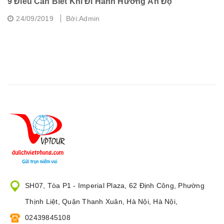
9 Điều Cần Biết Khi Đi Hành Hương Ấn Độ
C
24/09/2019
Bởi:Admin
SH07, Tòa P1 - Imperial Plaza, 62 Định Công, Phường
Thịnh Liệt, Quận Thanh Xuân, Hà Nội, Hà Nội,
02439845108