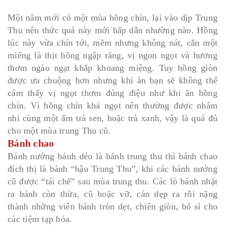
Một năm mới có một mùa hồng chín, lại vào dịp Trung
Thu nên thức quả này mới hấp dẫn nhường nào. Hồng
lúc này vừa chín tới, mềm nhưng không nát, cắn một
miếng là thịt hồng ngập răng, vị ngon ngọt và hương
thơm ngào ngạt khắp khoang miệng. Tuy hồng giòn
được ưa chuộng hơn nhưng khi ăn bạn sẽ không thể
cảm thấy vị ngọt thơm đúng điệu như khi ăn hồng
chín. Vì hồng chín khá ngọt nên thường được nhâm
nhi cùng một ấm trà sen, hoặc trà xanh, vậy là quá đủ
cho một mùa trung Thu cũ.
Bánh chao
Bánh nướng bánh dẻo là bánh trung thu thì bánh chao
đích thị là bánh “hậu Trung Thu”, khi các bánh nướng
cũ được “tái chế” sau mùa trung thu. Các lò bánh nhặt
ra bánh còn thừa, cũ hoặc vỡ, cán dẹp ra rồi nặng
thành những viên bánh tròn dẹt, chiên giòn, bỏ sỉ cho
các tiệm tạp hóa.