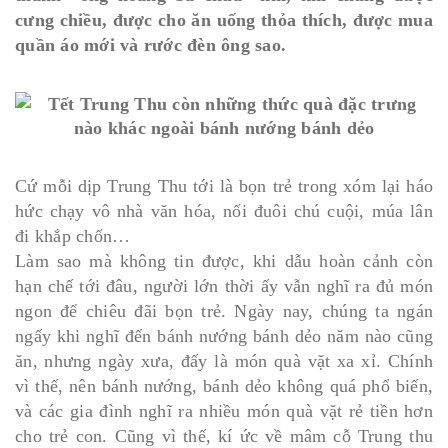
cưng chiều, được cho ăn uống thỏa thích, được mua
quần áo mới và rước đèn ông sao.
Cứ mỗi dịp Trung Thu tới là bọn trẻ trong xóm lại háo
hức chạy vô nhà văn hóa, nối đuôi chú cuội, múa lân
đi khắp chốn…
Làm sao mà không tin được, khi dẫu hoàn cảnh còn
hạn chế tới đâu, người lớn thời ấy vẫn nghĩ ra đủ món
ngon để chiêu đãi bọn trẻ. Ngày nay, chúng ta ngán
ngấy khi nghĩ đến bánh nướng bánh dẻo năm nào cũng
ăn, nhưng ngày xưa, đấy là món quà vặt xa xỉ. Chính
vì thế, nên bánh nướng, bánh dẻo không quá phổ biến,
và các gia đình nghĩ ra nhiều món quà vặt rẻ tiền hơn
cho trẻ con. Cũng vì thế, kí ức về mâm cỗ Trung thu