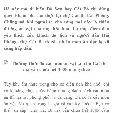
Hè này mà đi biển Đồ Sơn hay Cát Bà thì đừng
quên khám phá ẩm thực tại chợ Cát Bi Hải Phòng.
Chẳng sai khi người ta cho rằng nơi đây là thiên
đường ăn vặt của mọi lứa tuổi. Là một điểm đến
yêu thích của khách du lịch và người dân Hải
Phòng, chợ Cát Bi có rất nhiều món ăn độc lạ vô
cùng hấp dẫn.
Tuy khu ẩm thực trong chợ có diện tích khá nhỏ, chỉ
có khoảng chục quầy hàng nhưng danh sách các món
ăn thì lại rất phong phú và đa dạng. Đa số là các món
ăn vặt. Và quan trọng là giá cả cực kỳ “bèo”. Bạn có
thể “ăn sập” chợ Cát Bi mà vẫn chưa hết 100k cầm