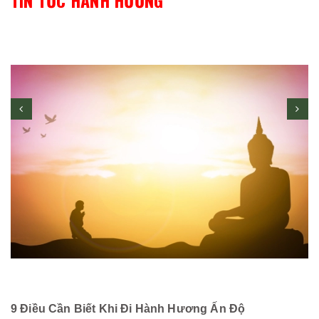
TIN TỨC HÀNH HƯƠNG
9 Điều Cần Biết Khi Đi Hành Hương Ấn Độ
C