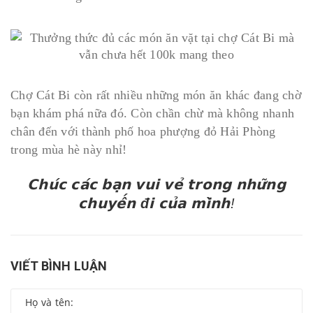
Chợ Cát Bi còn rất nhiều những món ăn khác đang chờ
bạn khám phá nữa đó. Còn chần chừ mà không nhanh
chân đến với thành phố hoa phượng đỏ Hải Phòng
trong mùa hè này nhỉ!
𝗖𝗵𝘂́𝗰 𝗰𝗮́𝗰 𝗯𝗮̣𝗻 𝘃𝘂𝗶 𝘃𝗲̉ 𝘁𝗿𝗼𝗻𝗴 𝗻𝗵𝘂̛̃𝗻𝗴
𝗰𝗵𝘂𝘆𝗲̂́𝗻
đ
𝗶 𝗰𝘂̉𝗮 𝗺𝗶̀𝗻𝗵!
VIẾT BÌNH LUẬN