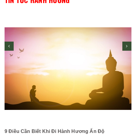
9 Điều Cần Biết Khi Đi Hành Hương Ấn Độ
C