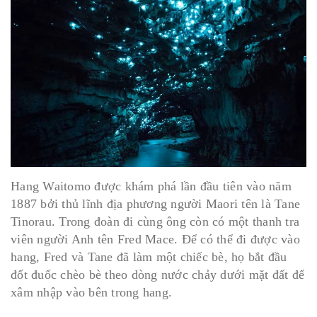
Hang Waitomo được khám phá lần đầu tiên vào năm
1887 bởi thủ lĩnh địa phương người Maori tên là Tane
Tinorau. Trong đoàn đi cùng ông còn có một thanh tra
viên người Anh tên Fred Mace. Để có thể đi được vào
hang, Fred và Tane đã làm một chiếc bè, họ bắt đầu
đốt đuốc chèo bè theo dòng nước chảy dưới mặt đất để
xâm nhập vào bên trong hang.