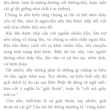
lửa được xem là tương đương với không-khí, hoặc một
cái gì đó giống như chất ê-te (ether).
Chúng ta nên hiểu rằng chúng ta chỉ có thể nhìn thấy
yếu tố lửa, như là ngọn-lửa nếu lửa được tiếp nối với
một loại nhiên liệu nào đó.
Khi lửa được tiếp cận với nguồn nhiên liệu, lửa trở
nên nóng và bùng lên, và chúng ta nhìn thấy ngọn lửa.
Khi lửa được tách rời ra khỏi nhiên liệu, lửa chuyển
sang một trạng thái khác. Mặc dù lúc nầy, con người
không nhìn thấy lửa, lửa vẫn có sự tồn tại, trầm tĩnh,
và bình thản.
Tất nhiên, đấy không phải là những gì chúng ta hiểu
về lửa, ngày hôm nay. Tuy nhiên, sự hiểu biết nầy đã
giải thích lý do tại sao Đức Phật đã dùng từ ngữ niết-
bàn với ý nghĩa là "giải thoát", hoặc là "cởi sợi giây
trói ra."
Cho nên, niết-bàn là sự giải thoát, tuy nhiên, giải
thoát từ cái gì? Câu trả lời thông thường là "vòng luân-