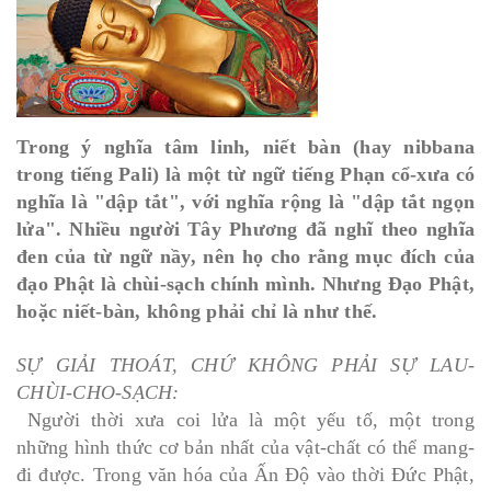
Trong ý nghĩa tâm linh, niết bàn (hay nibbana
trong tiếng Pali) là một từ ngữ tiếng Phạn cổ-xưa có
nghĩa là "dập tắt", với nghĩa rộng là "dập tắt ngọn
lửa". Nhiều người Tây Phương đã nghĩ theo nghĩa
đen của từ ngữ nầy, nên họ cho rằng mục đích của
đạo Phật là chùi-sạch chính mình. Nhưng Đạo Phật,
hoặc niết-bàn, không phải chỉ là như thế.
SỰ GIẢI THOÁT, CHỨ KHÔNG PHẢI SỰ LAU-
CHÙI-CHO-SẠCH:
Người thời xưa coi lửa là một yếu tố, một trong
những hình thức cơ bản nhất của vật-chất có thể mang-
đi được. Trong văn hóa của Ấn Độ vào thời Đức Phật,