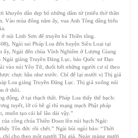
ơi khuyên dân dẹp bỏ những dâm từ (miếu thờ thần
iện. Vào mùa đông năm ấy, vua Anh Tông dâng biểu
ia.
ở núi Linh Sơn để truyền bá Thiền tông.
), Ngài sai Pháp Loa đến huyện Siêu Loại tại
năm ấy, Ngài đến chùa Vĩnh Nghiêm ở Lượng Giang
ính Ngài giảng Truyền Ðăng Lục, bảo Quốc sư Ðạo
ài vào núi Yên Tử, đuổi hết những người cư sĩ theo
được chực hầu như trước. Chỉ để lại mười vị Thị giả
háp Loa giảng Truyền Ðăng Lục. Thị giả xuống núi
n ở thôi.
g động, ở tại thạch thất. Pháp Loa thấy thế bạch:
ơng tuyết, lỡ có bề gì thì mạng mạch Phật pháp
n, muốn tạo cái kế lâu dài vậy.”
của công chúa Thiên Ðoan lên núi bạch Ngài:
ấy Tôn đức rồi chết.” Ngài bùi ngùi bảo: “Thời
i, chỉ cho theo một người Thị giả. Ngày mùng mười