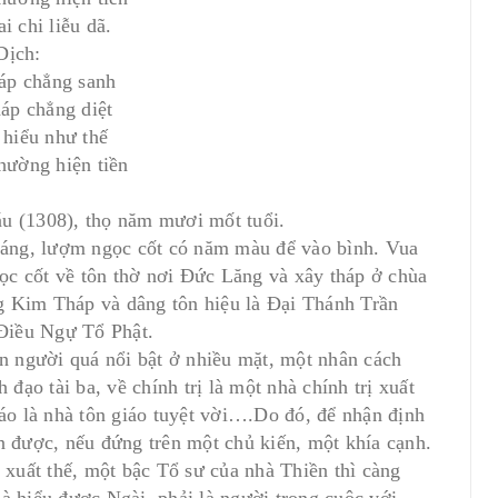
i chi liễu dã.
Dịch:
áp chẳng sanh
háp chẳng diệt
hiểu như thế
hường hiện tiền
u (1308), thọ năm mươi mốt tuổi.
 táng, lượm ngọc cốt có năm màu để vào bình. Vua
c cốt về tôn thờ nơi Ðức Lăng và xây tháp ở chùa
g Kim Tháp và dâng tôn hiệu là Ðại Thánh Trần
Ðiều Ngự Tổ Phật.
 người quá nổi bật ở nhiều mặt, một nhân cách
 đạo tài ba, về chính trị là một nhà chính trị xuất
iáo là nhà tôn giáo tuyệt vời….Do đó, để nhận định
n được, nếu đứng trên một chủ kiến, một khía cạnh.
 xuất thế, một bậc Tổ sư của nhà Thiền thì càng