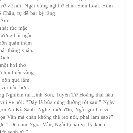
trở về núi. Ngài dừng nghỉ ở chùa Siêu Loại. Hôm
 Châu, tự đề bài kệ rằng:
Âm:
nhất tức mặc
 lưỡng hải ngân
hồn quản thậm
bất thắng xuân.
Dịch:
 một hơi thở
 hai biển vàng
 dồn quá lắm
 vui nào hơn.
ng Nghiêm tại Linh Sơn, Tuyên Từ Hoàng thái hậu
vui vẻ nói: “Ðây là bữa cúng dường rốt sau.” Ngày
gọn An Kỳ Sanh. Nghe nhức đầu, Ngài gọi hai vị
ọa Vân mà chân không thể leo nổi, phải làm sao?”
ược.” Ðến am Ngọa Vân, Ngài tạ hai vị Tỳ-kheo
iệc sanh tử.”