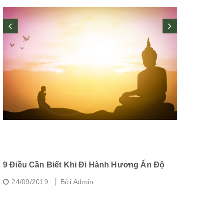
9 Điều Cần Biết Khi Đi Hành Hương Ấn Độ
Chùa Dâu -
Nam
24/09/2019
Bởi:Admin
24/09/20