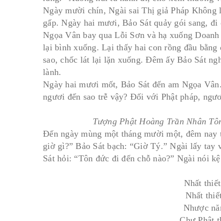
Ngày mười chín, Ngài sai Thị giả Pháp Không 
gấp. Ngày hai mươi, Bảo Sát quảy gói sang, đ
Ngọa Vân bay qua Lỗi Sơn và hạ xuống Doanh T
lại bình xuống. Lại thấy hai con rồng đầu bằng
sao, chốc lát lại lặn xuống. Ðêm ấy Bảo Sát ng
lành.
Ngày hai mươi mốt, Bảo Sát đến am Ngọa Vân. 
ngươi đến sao trễ vậy? Ðối với Phật pháp, ngư
Tượng Phật Hoàng Trần Nhân Tông 
Ðến ngày mùng một tháng mười một, đêm nay trờ
giờ gì?” Bảo Sát bạch: “Giờ Tý.” Ngài lấy tay 
Sát hỏi: “Tôn đức đi đến chỗ nào?” Ngài nói kệ
Nhất thiế
Nhất thiế
Nhược năn
Chư Phật t