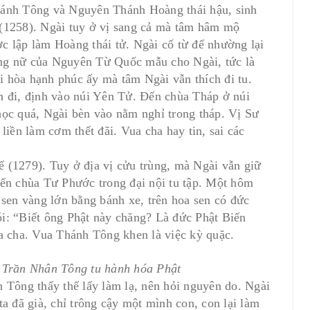
hánh Tông và Nguyên Thánh Hoàng thái hậu, sinh
1258). Ngài tuy ở vị sang cả mà tâm hâm mộ
c lập làm Hoàng thái tử. Ngài cố từ để nhường lại
ng nữ của Nguyên Từ Quốc mẫu cho Ngài, tức là
 hòa hạnh phúc ấy mà tâm Ngài vẫn thích đi tu.
n đi, định vào núi Yên Tử. Ðến chùa Tháp ở núi
học quá, Ngài bèn vào nằm nghỉ trong tháp. Vị Sư
liền làm cơm thết đãi. Vua cha hay tin, sai các
 (1279). Tuy ở địa vị cửu trùng, mà Ngài vẫn giữ
đến chùa Tư Phước trong đại nội tu tập. Một hôm
 sen vàng lớn bằng bánh xe, trên hoa sen có đức
i: “Biết ông Phật này chăng? Là đức Phật Biến
ua cha. Vua Thánh Tông khen là việc kỳ quặc.
Trần Nhân Tông tu hành hóa Phật
 Tông thấy thế lấy làm lạ, nên hỏi nguyên do. Ngài
a đã già, chỉ trông cậy một mình con, con lại làm