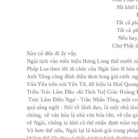
Hà khứ la
Tất cả ph
Tất cả p
Nếu hay 
Chư Phật t
Nào có đến đi ấy vậy.
Ngài tịch vào niên hiệu Hưng Long thứ mười sá
Pháp Loa theo lời di chúc của Ngài làm lễ hỏa
Anh Tông cùng đình thần đem long giá rước ngọ
Vân Yên trên núi Yên Tử, để hiệu là Huệ Quan
Triều Trúc Lâm Ðầu -đà Tĩnh Tuệ Giác Hoàng 
Trúc Lâm Điều Ngự - Trần Nhân Tông, một con
quá sáng ngời : Nói về lãnh đạo, là một nhà lãnh
chúng, về văn hóa là nhà văn hóa lớn, về tôn g
về Ngài, chúng ta khó có thể nhận định toàn vẹ
Và hơn thế nữa, Ngài lại là hành giả trong pháp