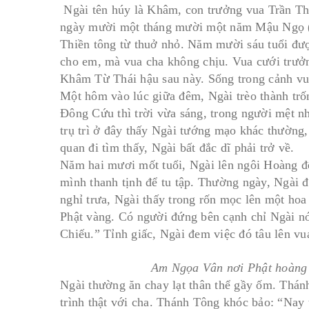
Ngài tên húy là Khâm, con trưởng vua Trần T
ngày mười một tháng mười một năm Mậu Ngọ (
Thiền tông từ thuở nhỏ. Năm mười sáu tuổi đượ
cho em, mà vua cha không chịu. Vua cưới trưở
Khâm Từ Thái hậu sau này. Sống trong cảnh vui
Một hôm vào lúc giữa đêm, Ngài trèo thành trố
Ðông Cứu thì trời vừa sáng, trong người mệt n
trụ trì ở đây thấy Ngài tướng mạo khác thường, 
quan đi tìm thấy, Ngài bất đắc dĩ phải trở về.
Năm hai mươi mốt tuổi, Ngài lên ngôi Hoàng đế
mình thanh tịnh để tu tập. Thường ngày, Ngài 
nghỉ trưa, Ngài thấy trong rốn mọc lên một hoa
Phật vàng. Có người đứng bên cạnh chỉ Ngài nó
Chiếu.” Tỉnh giấc, Ngài đem việc đó tâu lên v
Am Ngọa Vân nơi Phật hoàng 
Ngài thường ăn chay lạt thân thể gầy ốm. Thánh
trình thật với cha. Thánh Tông khóc bảo: “Nay t