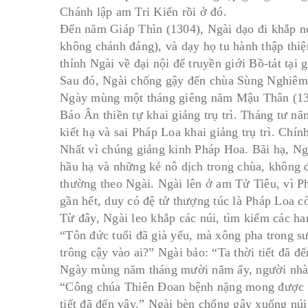
Chánh lập am Tri Kiến rồi ở đó.
Ðến năm Giáp Thìn (1304), Ngài dạo đi khắp n
không chánh đáng), và dạy họ tu hành thập th
thỉnh Ngài về đại nội để truyền giới Bồ-tát tại g
Sau đó, Ngài chống gậy đến chùa Sùng Nghiêm 
Ngày mùng một tháng giêng năm Mậu Thân (1308
Báo Ân thiền tự khai giảng trụ trì. Tháng tư 
kiết hạ và sai Pháp Loa khai giảng trụ trì. Ch
Nhất vì chúng giảng kinh Pháp Hoa. Bãi hạ, Ng
hầu hạ và những kẻ nô dịch trong chùa, không 
thường theo Ngài. Ngài lên ở am Tử Tiêu, vì P
gần hết, duy có đệ tử thượng túc là Pháp Loa cò
Từ đây, Ngài leo khắp các núi, tìm kiếm các han
“Tôn đức tuổi đã già yếu, mà xông pha trong sư
trông cậy vào ai?” Ngài bảo: “Ta thời tiết đã đế
Ngày mùng năm tháng mười năm ấy, người nhà 
“Công chúa Thiên Ðoan bệnh nặng mong được th
tiết đã đến vậy.” Ngài bèn chống gậy xuống nú