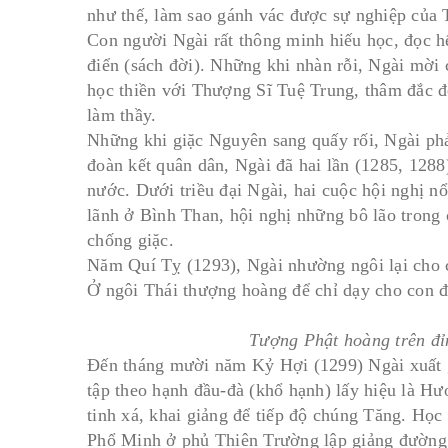
như thế, làm sao gánh vác được sự nghiệp của 
Con người Ngài rất thông minh hiếu học, đọc hế
điển (sách đời). Những khi nhàn rỗi, Ngài mời 
học thiền với Thượng Sĩ Tuệ Trung, thâm đắc đế
làm thầy.
Những khi giặc Nguyên sang quấy rối, Ngài phải
đoàn kết quân dân, Ngài đã hai lần (1285, 1288
nước. Dưới triều đại Ngài, hai cuộc hội nghị nổ
lãnh ở Bình Than, hội nghị những bô lão trong
chống giặc.
Năm Quí Tỵ (1293), Ngài nhường ngôi lại cho 
Ở ngôi Thái thượng hoàng để chỉ dạy cho con đ
 nguồn đạo Phật Việt
7 ngôi chùa nên ghé thăm ở Ban
Tượng Phật hoàng trên đỉ
Ðến tháng mười năm Kỷ Hợi (1299) Ngài xuất g
24/09/2019
Bởi:Admin
tập theo hạnh đầu-đà (khổ hạnh) lấy hiệu là Hư
min
tinh xá, khai giảng để tiếp độ chúng Tăng. Học
Phổ Minh ở phủ Thiên Trường lập giảng đường,