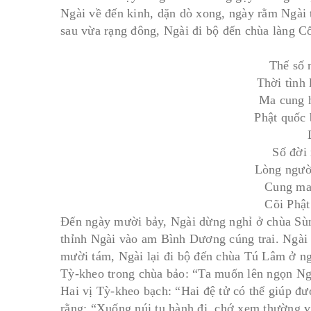
Ngài về đến kinh, dặn dò xong, ngày rằm Ngài 
sau vừa rạng đông, Ngài đi bộ đến chùa làng Cổ
Thế số 
Thời tình
Ma cung 
Phật quốc 
Số đời
Lòng người
Cung ma
Cõi Phật
Ðến ngày mười bảy, Ngài dừng nghỉ ở chùa Sù
thỉnh Ngài vào am Bình Dương cúng trai. Ngài 
mười tám, Ngài lại đi bộ đến chùa Tú Lâm ở n
Tỳ-kheo trong chùa bảo: “Ta muốn lên ngọn Ng
Hai vị Tỳ-kheo bạch: “Hai đệ tử có thể giúp đ
rằng: “Xuống núi tu hành đi, chớ xem thường v