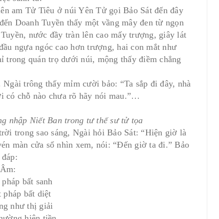
lên am Tử Tiêu ở núi Yên Tử gọi Bảo Sát đến đây
i đến Doanh Tuyền thấy một vầng mây đen từ ngọn
uyền, nước đầy tràn lên cao mấy trượng, giây lát
 đầu ngựa ngóc cao hơn trượng, hai con mắt như
hỉ trong quán trọ dưới núi, mộng thấy điềm chẳng
Ngài trông thấy mỉm cười bảo: “Ta sắp đi đây, nhà
ơi có chỗ nào chưa rõ hãy nói mau.”…
nhập Niết Ban trong tư thế sư tử tọa
i trong sao sáng, Ngài hỏi Bảo Sát: “Hiện giờ là
vén màn cửa sổ nhìn xem, nói: “Ðến giờ ta đi.” Bảo
 đáp:
Âm:
t pháp bất sanh
t pháp bất diệt
g như thị giải
hường hiện tiền