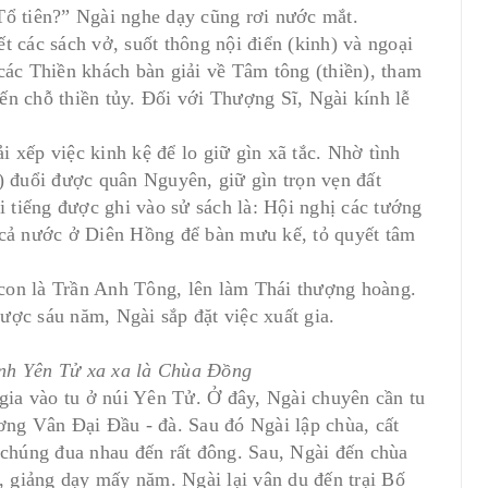
Tổ tiên?” Ngài nghe dạy cũng rơi nước mắt.
t các sách vở, suốt thông nội điển (kinh) và ngoại
các Thiền khách bàn giải về Tâm tông (thiền), tham
n chỗ thiền tủy. Ðối với Thượng Sĩ, Ngài kính lễ
 xếp việc kinh kệ để lo giữ gìn xã tắc. Nhờ tình
) đuổi được quân Nguyên, giữ gìn trọn vẹn đất
i tiếng được ghi vào sử sách là: Hội nghị các tướng
 cả nước ở Diên Hồng để bàn mưu kế, tỏ quyết tâm
con là Trần Anh Tông, lên làm Thái thượng hoàng.
ược sáu năm, Ngài sắp đặt việc xuất gia.
gkok (p6)
Tứ Đại Danh Sơn Trung Quốc - Phần 1 Phổ
nh Yên Tử xa xa là Chùa Đồng
Đà Sơn
ia vào tu ở núi Yên Tử. Ở đây, Ngài chuyên cần tu
ơng Vân Ðại Ðầu - đà. Sau đó Ngài lập chùa, cất
24/09/2019
Bởi:Admin
 chúng đua nhau đến rất đông. Sau, Ngài đến chùa
 giảng dạy mấy năm. Ngài lại vân du đến trại Bố